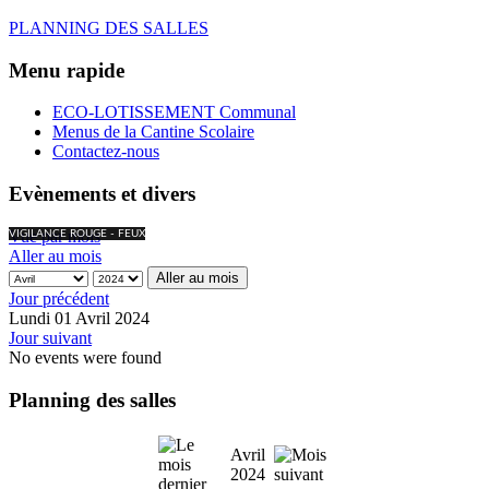
PLANNING DES SALLES
Menu rapide
ECO-LOTISSEMENT Communal
Menus de la Cantine Scolaire
Contactez-nous
Evènements et divers
Vue par mois
VIGILANCE ROUGE - FEUX
Aller au mois
Aller au mois
Jour précédent
Lundi 01 Avril 2024
Jour suivant
No events were found
Planning des salles
Avril
2024