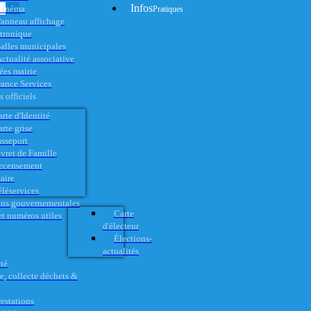
Infos
Cinéma
Pratiques
anneau affichage
ctronique
alles municipales
ctualité associative
es mairie
rance Services
 officiels
rte d'Identité
rte grise
asseport
vret de Famille
ecensement
aire
éléservices
ons gouvernementales
Carte
t numéros utiles
d'électeur
Élections-
actualités
té
e, collecte déchets &
restations