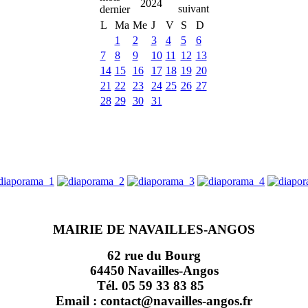
2024
L
Ma
Me
J
V
S
D
1
2
3
4
5
6
7
8
9
10
11
12
13
14
15
16
17
18
19
20
21
22
23
24
25
26
27
28
29
30
31
MAIRIE DE NAVAILLES-ANGOS
62 rue du Bourg
64450 Navailles-Angos
Tél. 05 59 33 83 85
Email : contact@navailles-angos.fr