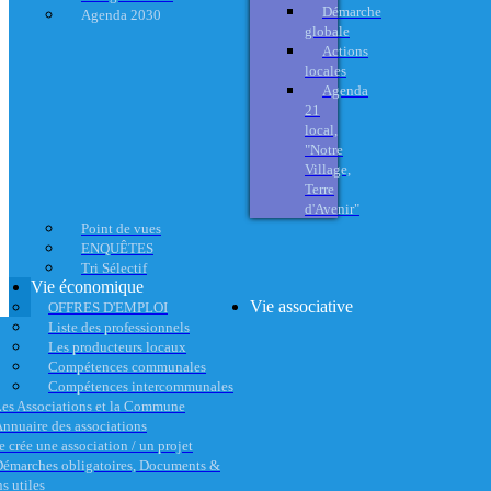
Démarche
Agenda 2030
globale
Actions
locales
Agenda
21
local,
"Notre
Village,
Terre
d'Avenir"
Point de vues
ENQUÊTES
Tri Sélectif
Vie économique
Vie associative
OFFRES D'EMPLOI
Liste des professionnels
Les producteurs locaux
Compétences communales
Compétences intercommunales
es Associations et la Commune
nnuaire des associations
e crée une association / un projet
émarches obligatoires, Documents &
s utiles