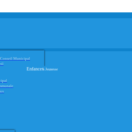
 Conseil Municipal
eil
Enfance
& Jeunesse
cipal
ommunale
aux