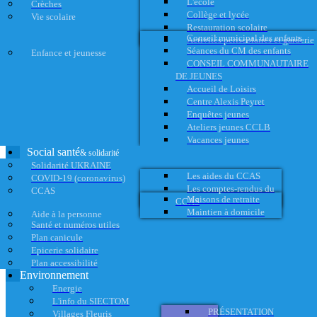
L'école
Crèches
Collège et lycée
Vie scolaire
Restauration scolaire
Conseil municipal des enfants
Activités périscolaires et garderie
Séances du CM des enfants
Enfance et jeunesse
CONSEIL COMMUNAUTAIRE
DE JEUNES
Accueil de Loisirs
Centre Alexis Peyret
Enquêtes jeunes
Ateliers jeunes CCLB
Vacances jeunes
Social santé
& solidarité
Solidarité UKRAINE
Les aides du CCAS
COVID-19 (coronavirus)
Les comptes-rendus du
CCAS
Maisons de retraite
CCAS
Maintien à domicile
Aide à la personne
Santé et numéros utiles
Plan canicule
Epicerie solidaire
Plan accessibilité
Environnement
Energie
L'info du SIECTOM
PRÉSENTATION
Villages Fleuris