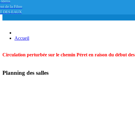
 Idélis
nt de la Fibre
T DES EAUX
Accueil
Circulation perturbée sur le chemin Péret en raison du début des t
Planning des salles