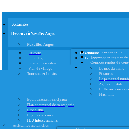
Actualités
Découvrir
Navailles-Angos
Navailles-Angos
Les élus municipaux
Histoire
La commune
Annonce des séances du
Le village
Le conseil municipal
Comptes rendus du cons
Intercommunalité
Plan du village
Le mot du maire
Tourisme et Loisirs
Finances
Le personnel muni
Agence postale c
Bulletins municip
Flash Info
Equipements municipaux
Plan communal de sauvegarde
Urbanisme
Règlement voirie
PLU Intercommunal
Assistantes maternelles