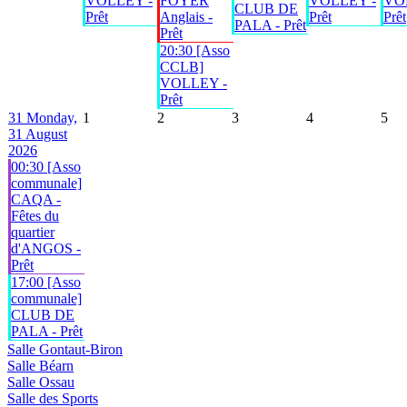
VOLLEY -
FOYER
VOLLEY -
VO
CLUB DE
Prêt
Anglais -
Prêt
Prêt
PALA - Prêt
Prêt
20:30 [Asso
CCLB]
VOLLEY -
Prêt
31
Monday,
1
2
3
4
5
31 August
2026
00:30 [Asso
communale]
CAQA -
Fêtes du
quartier
d'ANGOS -
Prêt
17:00 [Asso
communale]
CLUB DE
PALA - Prêt
Salle Gontaut-Biron
Salle Béarn
Salle Ossau
Salle des Sports