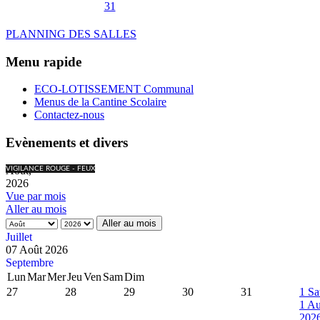
31
PLANNING DES SALLES
Menu rapide
ECO-LOTISSEMENT Communal
Menus de la Cantine Scolaire
Contactez-nous
Evènements et divers
Août,
VIGILANCE ROUGE - FEUX
2026
Vue par mois
Aller au mois
Aller au mois
Juillet
07 Août 2026
Septembre
Lun
Mar
Mer
Jeu
Ven
Sam
Dim
27
28
29
30
31
1
Sa
1 Au
202