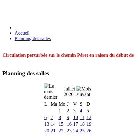
Accueil
|
Planning des salles
Circulation perturbée sur le chemin Péret en raison du début des t
Planning des salles
Juillet
2026
L
Ma
Me
J
V
S
D
1
2
3
4
5
6
7
8
9
10
11
12
13
14
15
16
17
18
19
20
21
22
23
24
25
26