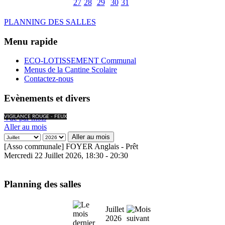
27
28
29
30
31
PLANNING DES SALLES
Menu rapide
ECO-LOTISSEMENT Communal
Menus de la Cantine Scolaire
Contactez-nous
Evènements et divers
Vue par mois
VIGILANCE ROUGE - FEUX
Aller au mois
Aller au mois
[Asso communale] FOYER Anglais - Prêt
Mercredi 22 Juillet 2026, 18:30 - 20:30
Planning des salles
Juillet
2026