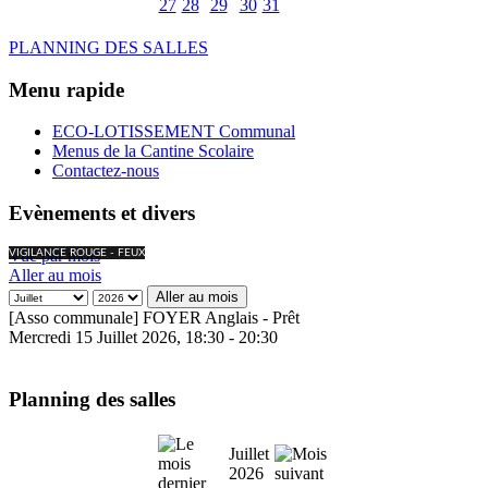
27
28
29
30
31
PLANNING DES SALLES
Menu rapide
ECO-LOTISSEMENT Communal
Menus de la Cantine Scolaire
Contactez-nous
Evènements et divers
Vue par mois
VIGILANCE ROUGE - FEUX
Aller au mois
Aller au mois
[Asso communale] FOYER Anglais - Prêt
Mercredi 15 Juillet 2026, 18:30 - 20:30
Planning des salles
Juillet
2026