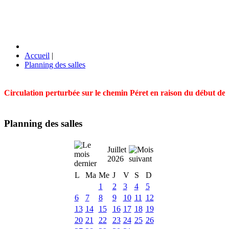
Accueil
|
Planning des salles
Circulation perturbée sur le chemin Péret en raison du début des t
Planning des salles
Juillet
2026
L
Ma
Me
J
V
S
D
1
2
3
4
5
6
7
8
9
10
11
12
13
14
15
16
17
18
19
20
21
22
23
24
25
26