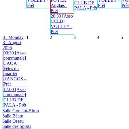
VOLLEY -
FOYER
VOLLEY -
VO
CLUB DE
Prêt
Anglais -
Prêt
Prêt
PALA - Prêt
Prêt
20:30 [Asso
CCLB]
VOLLEY -
Prêt
31
Monday,
1
2
3
4
5
31 August
2026
00:30 [Asso
communale]
CAQA -
Fêtes du
quartier
d'ANGOS -
Prêt
17:00 [Asso
communale]
CLUB DE
PALA - Prêt
Salle Gontaut-Biron
Salle Béarn
Salle Ossau
Salle des Sports