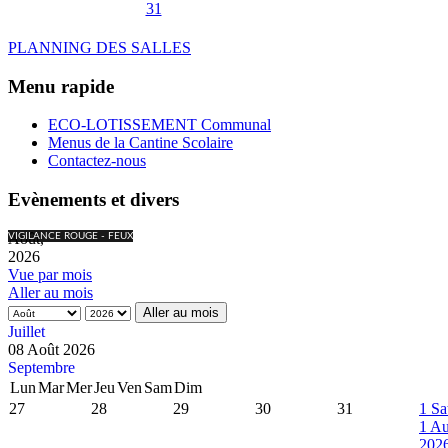
31
PLANNING DES SALLES
Menu rapide
ECO-LOTISSEMENT Communal
Menus de la Cantine Scolaire
Contactez-nous
Evènements et divers
Août,
VIGILANCE ROUGE - FEUX
2026
Vue par mois
Aller au mois
Aller au mois
Juillet
08 Août 2026
Septembre
Lun
Mar
Mer
Jeu
Ven
Sam
Dim
27
28
29
30
31
1
Sa
1 Au
202