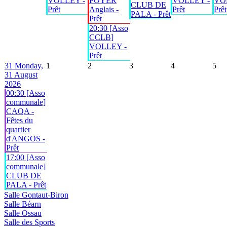
VOLLEY -
FOYER
VOLLEY -
VO
CLUB DE
Prêt
Anglais -
Prêt
Prêt
PALA - Prêt
Prêt
20:30 [Asso
CCLB]
VOLLEY -
Prêt
31
Monday,
1
2
3
4
5
31 August
2026
00:30 [Asso
communale]
CAQA -
Fêtes du
quartier
d'ANGOS -
Prêt
17:00 [Asso
communale]
CLUB DE
PALA - Prêt
Salle Gontaut-Biron
Salle Béarn
Salle Ossau
Salle des Sports