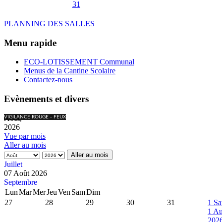
31
PLANNING DES SALLES
Menu rapide
ECO-LOTISSEMENT Communal
Menus de la Cantine Scolaire
Contactez-nous
Evènements et divers
Août,
VIGILANCE ROUGE - FEUX
2026
Vue par mois
Aller au mois
Aller au mois
Juillet
07 Août 2026
Septembre
Lun
Mar
Mer
Jeu
Ven
Sam
Dim
27
28
29
30
31
1
Sa
1 Au
202