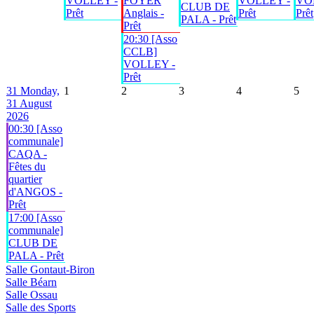
VOLLEY -
FOYER
VOLLEY -
VO
CLUB DE
Prêt
Anglais -
Prêt
Prêt
PALA - Prêt
Prêt
20:30 [Asso
CCLB]
VOLLEY -
Prêt
31
Monday,
1
2
3
4
5
31 August
2026
00:30 [Asso
communale]
CAQA -
Fêtes du
quartier
d'ANGOS -
Prêt
17:00 [Asso
communale]
CLUB DE
PALA - Prêt
Salle Gontaut-Biron
Salle Béarn
Salle Ossau
Salle des Sports