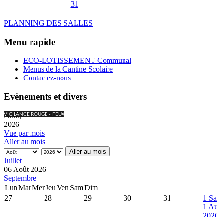
31
PLANNING DES SALLES
Menu rapide
ECO-LOTISSEMENT Communal
Menus de la Cantine Scolaire
Contactez-nous
Evènements et divers
Août,
VIGILANCE ROUGE - FEUX
2026
Vue par mois
Aller au mois
Aller au mois
Juillet
06 Août 2026
Septembre
Lun
Mar
Mer
Jeu
Ven
Sam
Dim
27
28
29
30
31
1
Sa
1 Au
202