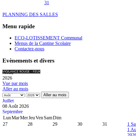
31
PLANNING DES SALLES
Menu rapide
ECO-LOTISSEMENT Communal
Menus de la Cantine Scolaire
Contactez-nous
Evènements et divers
Août,
VIGILANCE ROUGE - FEUX
2026
Vue par mois
Aller au mois
Aller au mois
Juillet
08 Août 2026
Septembre
Lun
Mar
Mer
Jeu
Ven
Sam
Dim
27
28
29
30
31
1
Sa
1 Au
202