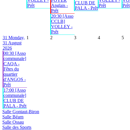
VOLLEY -
FOYER
VOLLEY -
VO
CLUB DE
Prêt
Anglais -
Prêt
Prêt
PALA - Prêt
Prêt
20:30 [Asso
CCLB]
VOLLEY -
Prêt
31
Monday,
1
2
3
4
5
31 August
2026
00:30 [Asso
communale]
CAQA -
Fêtes du
quartier
d'ANGOS -
Prêt
17:00 [Asso
communale]
CLUB DE
PALA - Prêt
Salle Gontaut-Biron
Salle Béarn
Salle Ossau
Salle des Sports