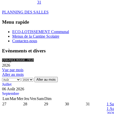
31
PLANNING DES SALLES
Menu rapide
ECO-LOTISSEMENT Communal
Menus de la Cantine Scolaire
Contactez-nous
Evènements et divers
Août,
VIGILANCE ROUGE - FEUX
2026
Vue par mois
Aller au mois
Aller au mois
Juillet
06 Août 2026
Septembre
Lun
Mar
Mer
Jeu
Ven
Sam
Dim
27
28
29
30
31
1
Sa
1 Au
202