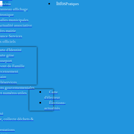
Infos
Cinéma
Pratiques
anneau affichage
ctronique
alles municipales
ctualité associative
es mairie
rance Services
 officiels
rte d'Identité
rte grise
asseport
vret de Famille
ecensement
aire
éléservices
ons gouvernementales
Carte
t numéros utiles
d'électeur
Élections-
actualités
té
e, collecte déchets &
restations