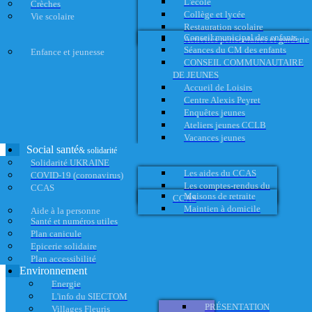
L'école
Crèches
Collège et lycée
Vie scolaire
Restauration scolaire
Conseil municipal des enfants
Activités périscolaires et garderie
Séances du CM des enfants
Enfance et jeunesse
CONSEIL COMMUNAUTAIRE
DE JEUNES
Accueil de Loisirs
Centre Alexis Peyret
Enquêtes jeunes
Ateliers jeunes CCLB
Vacances jeunes
Social santé
& solidarité
Solidarité UKRAINE
Les aides du CCAS
COVID-19 (coronavirus)
Les comptes-rendus du
CCAS
Maisons de retraite
CCAS
Maintien à domicile
Aide à la personne
Santé et numéros utiles
Plan canicule
Epicerie solidaire
Plan accessibilité
Environnement
Energie
L'info du SIECTOM
PRÉSENTATION
Villages Fleuris