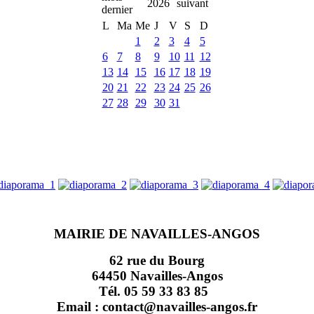
2026
L
Ma
Me
J
V
S
D
1
2
3
4
5
6
7
8
9
10
11
12
13
14
15
16
17
18
19
20
21
22
23
24
25
26
27
28
29
30
31
MAIRIE DE NAVAILLES-ANGOS
62 rue du Bourg
64450 Navailles-Angos
Tél. 05 59 33 83 85
Email : contact@navailles-angos.fr