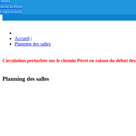
 Idélis
nt de la Fibre
T DES EAUX
Accueil
|
Planning des salles
Circulation perturbée sur le chemin Péret en raison du début des t
Planning des salles