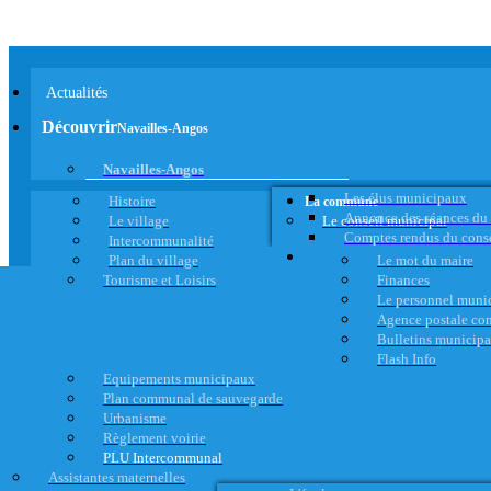
Actualités
Découvrir
Navailles-Angos
Navailles-Angos
Les élus municipaux
Histoire
La commune
Annonce des séances du
Le village
Le conseil municipal
Comptes rendus du cons
Intercommunalité
Plan du village
Le mot du maire
Tourisme et Loisirs
Finances
Le personnel muni
Agence postale c
Bulletins municip
Flash Info
Equipements municipaux
Plan communal de sauvegarde
Urbanisme
Règlement voirie
PLU Intercommunal
Assistantes maternelles