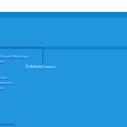
 Conseil Municipal
eil
Enfance
& Jeunesse
cipal
ommunale
aux