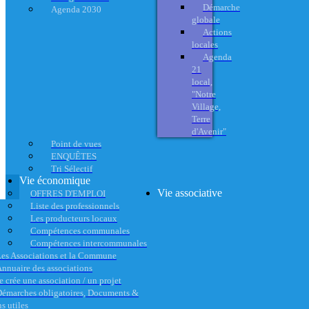
Démarche
Agenda 2030
globale
Actions
locales
Agenda
21
local,
"Notre
Village,
Terre
d'Avenir"
Point de vues
ENQUÊTES
Tri Sélectif
Vie économique
Vie associative
OFFRES D'EMPLOI
Liste des professionnels
Les producteurs locaux
Compétences communales
Compétences intercommunales
es Associations et la Commune
nnuaire des associations
e crée une association / un projet
émarches obligatoires, Documents &
s utiles