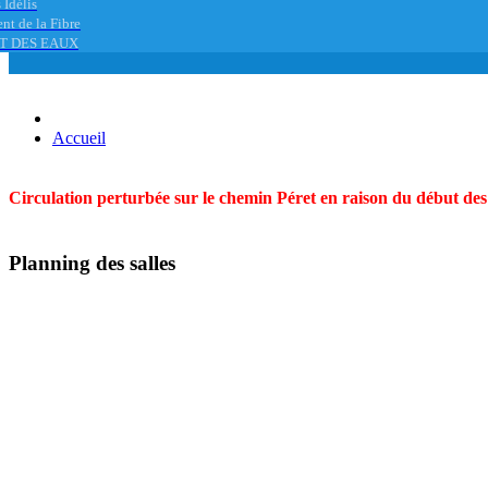
 Idélis
nt de la Fibre
T DES EAUX
Accueil
Circulation perturbée sur le chemin Péret en raison du début des t
Planning des salles