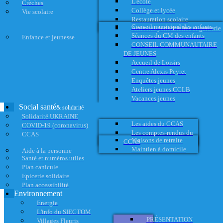
L'école
Crèches
Collège et lycée
Vie scolaire
Restauration scolaire
Conseil municipal des enfants
Activités périscolaires et garderie
Séances du CM des enfants
Enfance et jeunesse
CONSEIL COMMUNAUTAIRE
DE JEUNES
Accueil de Loisirs
Centre Alexis Peyret
Enquêtes jeunes
Ateliers jeunes CCLB
Vacances jeunes
Social santé
& solidarité
Solidarité UKRAINE
Les aides du CCAS
COVID-19 (coronavirus)
Les comptes-rendus du
CCAS
Maisons de retraite
CCAS
Maintien à domicile
Aide à la personne
Santé et numéros utiles
Plan canicule
Epicerie solidaire
Plan accessibilité
Environnement
Energie
L'info du SIECTOM
PRÉSENTATION
Villages Fleuris