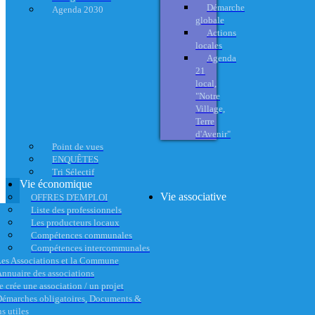
Démarche
Agenda 2030
globale
Actions
locales
Agenda
21
local,
"Notre
Village,
Terre
d'Avenir"
Point de vues
ENQUÊTES
Tri Sélectif
Vie économique
Vie associative
OFFRES D'EMPLOI
Liste des professionnels
Les producteurs locaux
Compétences communales
Compétences intercommunales
es Associations et la Commune
nnuaire des associations
e crée une association / un projet
émarches obligatoires, Documents &
s utiles