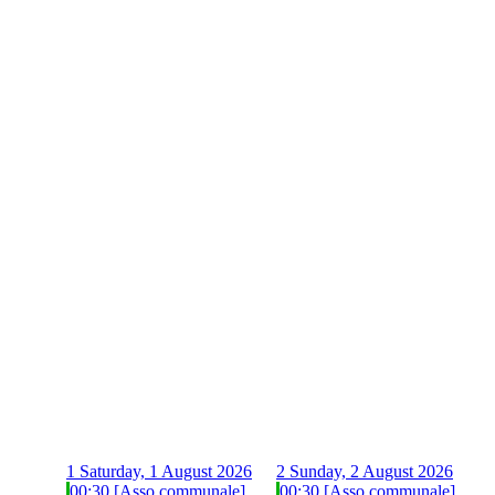
1
Saturday, 1 August 2026
2
Sunday, 2 August 2026
00:30 [Asso communale]
00:30 [Asso communale]