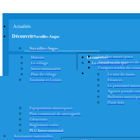
Actualités
Découvrir
Navailles-Angos
Navailles-Angos
Les élus municipaux
Histoire
La commune
Annonce des séances du
Le village
Le conseil municipal
Comptes rendus du cons
Intercommunalité
Plan du village
Le mot du maire
Tourisme et Loisirs
Finances
Le personnel muni
Agence postale c
Bulletins municip
Flash Info
Equipements municipaux
Plan communal de sauvegarde
Urbanisme
Règlement voirie
PLU Intercommunal
Assistantes maternelles