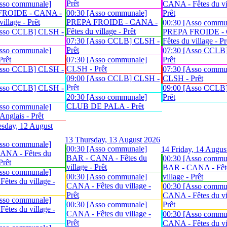
Prêt
sso communale]
CANA - Fêtes du vil
FROIDE - CANA -
00:30 [Asso communale]
Prêt
village - Prêt
PREPA FROIDE - CANA -
00:30 [Asso commu
Fêtes du village - Prêt
Asso CCLB] CLSH -
PREPA FROIDE -
07:30 [Asso CCLB] CLSH -
Fêtes du village - Pr
Prêt
sso communale]
07:30 [Asso CCLB
Prêt
07:30 [Asso communale]
Prêt
CLSH - Prêt
Asso CCLB] CLSH -
07:30 [Asso commu
09:00 [Asso CCLB] CLSH -
CLSH - Prêt
Prêt
Asso CCLB] CLSH -
09:00 [Asso CCLB
20:30 [Asso communale]
Prêt
CLUB DE PALA - Prêt
sso communale]
glais - Prêt
sday, 12 August
13
Thursday, 13 August 2026
sso communale]
00:30 [Asso communale]
14
Friday, 14 Augus
ANA - Fêtes du
BAR - CANA - Fêtes du
00:30 [Asso commu
Prêt
village - Prêt
BAR - CANA - Fêt
sso communale]
00:30 [Asso communale]
village - Prêt
êtes du village -
CANA - Fêtes du village -
00:30 [Asso commu
Prêt
CANA - Fêtes du vil
sso communale]
00:30 [Asso communale]
Prêt
êtes du village -
CANA - Fêtes du village -
00:30 [Asso commu
Prêt
CANA - Fêtes du vil