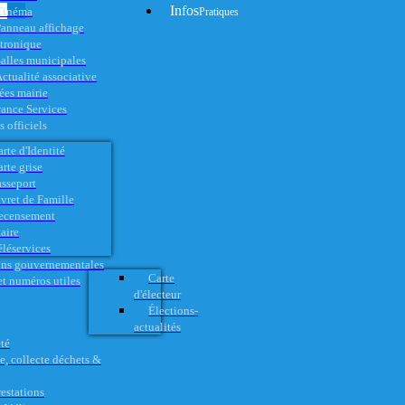
Infos
Cinéma
Pratiques
anneau affichage
ctronique
alles municipales
ctualité associative
es mairie
rance Services
 officiels
rte d'Identité
rte grise
asseport
vret de Famille
ecensement
aire
éléservices
ons gouvernementales
Carte
t numéros utiles
d'électeur
Élections-
actualités
té
e, collecte déchets &
restations