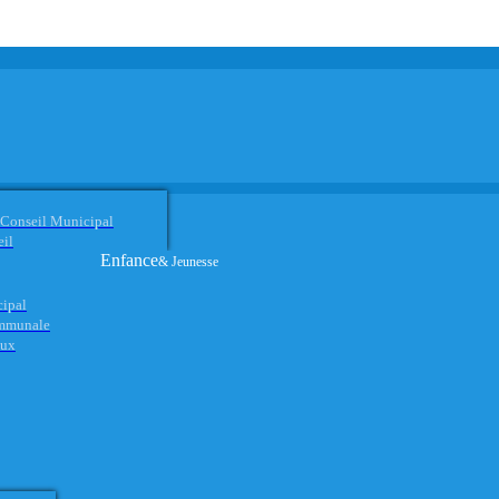
 Conseil Municipal
eil
Enfance
& Jeunesse
cipal
ommunale
aux