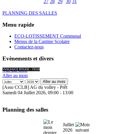
27
28
29
30
31
PLANNING DES SALLES
Menu rapide
ECO-LOTISSEMENT Communal
Menus de la Cantine Scolaire
Contactez-nous
Evènements et divers
Vue par mois
VIGILANCE ROUGE - FEUX
Aller au mois
Aller au mois
[Asso CCLB] AG du volley - Prêt
Samedi 04 Juillet 2026, 09:00 - 13:00
Planning des salles
Juillet
2026