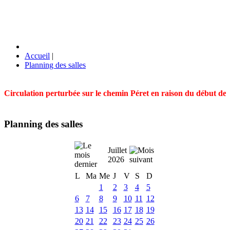
Accueil
|
Planning des salles
Circulation perturbée sur le chemin Péret en raison du début des t
Planning des salles
Juillet
2026
L
Ma
Me
J
V
S
D
1
2
3
4
5
6
7
8
9
10
11
12
13
14
15
16
17
18
19
20
21
22
23
24
25
26