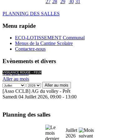
27
28
29
30
31
PLANNING DES SALLES
Menu rapide
ECO-LOTISSEMENT Communal
Menus de la Cantine Scolaire
Contactez-nous
Evènements et divers
Vue par mois
VIGILANCE ROUGE - FEUX
Aller au mois
Aller au mois
[Asso CCLB] AG du volley - Prêt
Samedi 04 Juillet 2026, 09:00 - 13:00
Planning des salles
Juillet
2026