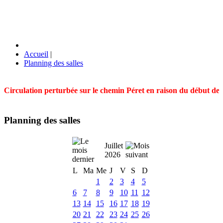
Accueil
|
Planning des salles
Circulation perturbée sur le chemin Péret en raison du début des t
Planning des salles
Juillet
2026
L
Ma
Me
J
V
S
D
1
2
3
4
5
6
7
8
9
10
11
12
13
14
15
16
17
18
19
20
21
22
23
24
25
26