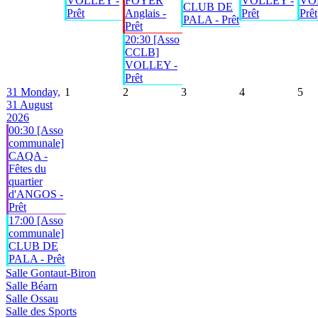
VOLLEY -
FOYER
VOLLEY -
VO
CLUB DE
Prêt
Anglais -
Prêt
Prêt
PALA - Prêt
Prêt
20:30 [Asso
CCLB]
VOLLEY -
Prêt
31
Monday,
1
2
3
4
5
31 August
2026
00:30 [Asso
communale]
CAQA -
Fêtes du
quartier
d'ANGOS -
Prêt
17:00 [Asso
communale]
CLUB DE
PALA - Prêt
Salle Gontaut-Biron
Salle Béarn
Salle Ossau
Salle des Sports