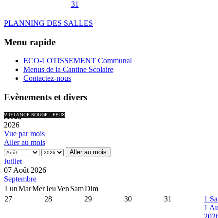
31
PLANNING DES SALLES
Menu rapide
ECO-LOTISSEMENT Communal
Menus de la Cantine Scolaire
Contactez-nous
Evènements et divers
Août,
VIGILANCE ROUGE - FEUX
2026
Vue par mois
Aller au mois
Aller au mois
Juillet
07 Août 2026
Septembre
Lun
Mar
Mer
Jeu
Ven
Sam
Dim
27
28
29
30
31
1
Sa
1 Au
202