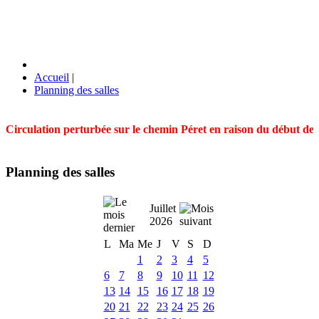
Accueil
|
Planning des salles
Circulation perturbée sur le chemin Péret en raison du début des t
Planning des salles
Juillet
2026
L
Ma
Me
J
V
S
D
1
2
3
4
5
6
7
8
9
10
11
12
13
14
15
16
17
18
19
20
21
22
23
24
25
26