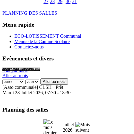
27
28
29
30
31
PLANNING DES SALLES
Menu rapide
ECO-LOTISSEMENT Communal
Menus de la Cantine Scolaire
Contactez-nous
Evènements et divers
Vue par mois
VIGILANCE ROUGE - FEUX
Aller au mois
Aller au mois
[Asso communale] CLSH - Prêt
Mardi 28 Juillet 2026, 07:30 - 18:30
Planning des salles
Juillet
2026