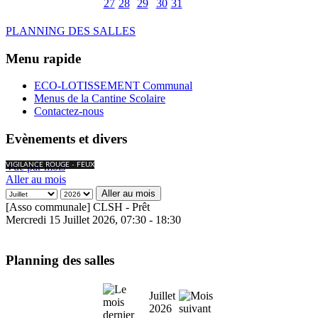
27
28
29
30
31
PLANNING DES SALLES
Menu rapide
ECO-LOTISSEMENT Communal
Menus de la Cantine Scolaire
Contactez-nous
Evènements et divers
Vue par mois
VIGILANCE ROUGE - FEUX
Aller au mois
Aller au mois
[Asso communale] CLSH - Prêt
Mercredi 15 Juillet 2026, 07:30 - 18:30
Planning des salles
Juillet
2026