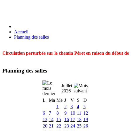
Accueil
|
Planning des salles
Circulation perturbée sur le chemin Péret en raison du début des t
Planning des salles
Juillet
2026
L
Ma
Me
J
V
S
D
1
2
3
4
5
6
7
8
9
10
11
12
13
14
15
16
17
18
19
20
21
22
23
24
25
26