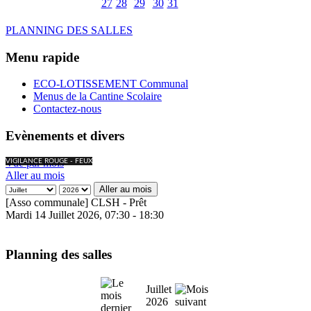
27
28
29
30
31
PLANNING DES SALLES
Menu rapide
ECO-LOTISSEMENT Communal
Menus de la Cantine Scolaire
Contactez-nous
Evènements et divers
Vue par mois
VIGILANCE ROUGE - FEUX
Aller au mois
Aller au mois
[Asso communale] CLSH - Prêt
Mardi 14 Juillet 2026, 07:30 - 18:30
Planning des salles
Juillet
2026