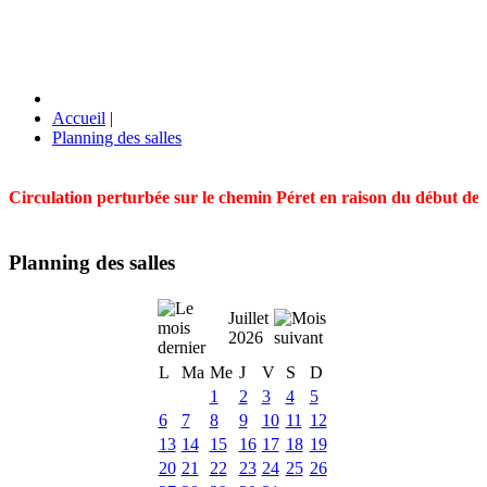
Accueil
|
Planning des salles
Circulation perturbée sur le chemin Péret en raison du début des t
Planning des salles
Juillet
2026
L
Ma
Me
J
V
S
D
1
2
3
4
5
6
7
8
9
10
11
12
13
14
15
16
17
18
19
20
21
22
23
24
25
26