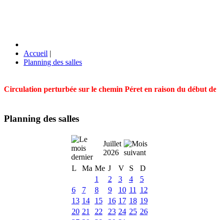
Accueil
|
Planning des salles
Circulation perturbée sur le chemin Péret en raison du début des t
Planning des salles
Juillet
2026
L
Ma
Me
J
V
S
D
1
2
3
4
5
6
7
8
9
10
11
12
13
14
15
16
17
18
19
20
21
22
23
24
25
26