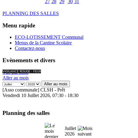
27
28
29
30
31
PLANNING DES SALLES
Menu rapide
ECO-LOTISSEMENT Communal
Menus de la Cantine Scolaire
Contactez-nous
Evènements et divers
Vue par mois
VIGILANCE ROUGE - FEUX
Aller au mois
Aller au mois
[Asso communale] CLSH - Prêt
Vendredi 10 Juillet 2026, 07:30 - 18:30
Planning des salles
Juillet
2026