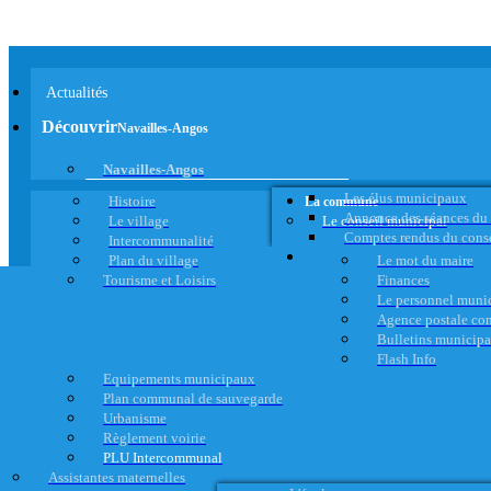
Actualités
Découvrir
Navailles-Angos
Navailles-Angos
Les élus municipaux
Histoire
La commune
Annonce des séances du
Le village
Le conseil municipal
Comptes rendus du cons
Intercommunalité
Plan du village
Le mot du maire
Tourisme et Loisirs
Finances
Le personnel muni
Agence postale c
Bulletins municip
Flash Info
Equipements municipaux
Plan communal de sauvegarde
Urbanisme
Règlement voirie
PLU Intercommunal
Assistantes maternelles