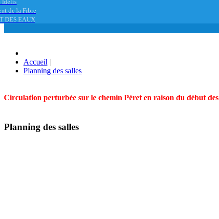
 Idélis
nt de la Fibre
T DES EAUX
Accueil
|
Planning des salles
Circulation perturbée sur le chemin Péret en raison du début des t
Planning des salles