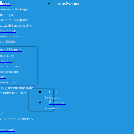
Infos
Cinéma
Pratiques
anneau affichage
ctronique
alles municipales
ctualité associative
es mairie
rance Services
 officiels
rte d'Identité
rte grise
asseport
vret de Famille
ecensement
aire
éléservices
ons gouvernementales
Carte
t numéros utiles
d'électeur
Élections-
actualités
té
e, collecte déchets &
restations