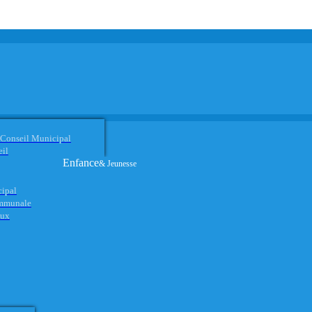
 Conseil Municipal
eil
Enfance
& Jeunesse
cipal
ommunale
aux