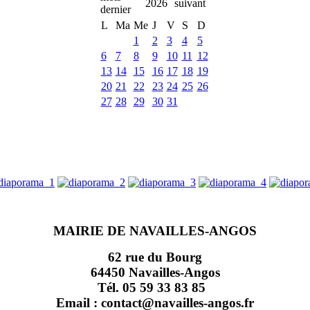
2026
L
Ma
Me
J
V
S
D
1
2
3
4
5
6
7
8
9
10
11
12
13
14
15
16
17
18
19
20
21
22
23
24
25
26
27
28
29
30
31
MAIRIE DE NAVAILLES-ANGOS
62 rue du Bourg
64450 Navailles-Angos
Tél. 05 59 33 83 85
Email : contact@navailles-angos.fr