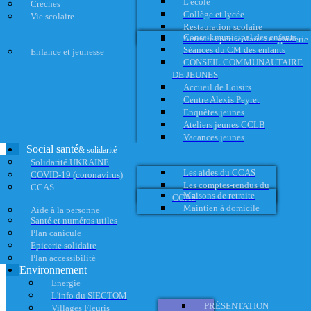
L'école
Crèches
Collège et lycée
Vie scolaire
Restauration scolaire
Conseil municipal des enfants
Activités périscolaires et garderie
Séances du CM des enfants
Enfance et jeunesse
CONSEIL COMMUNAUTAIRE
DE JEUNES
Accueil de Loisirs
Centre Alexis Peyret
Enquêtes jeunes
Ateliers jeunes CCLB
Vacances jeunes
Social santé
& solidarité
Solidarité UKRAINE
Les aides du CCAS
COVID-19 (coronavirus)
Les comptes-rendus du
CCAS
Maisons de retraite
CCAS
Maintien à domicile
Aide à la personne
Santé et numéros utiles
Plan canicule
Epicerie solidaire
Plan accessibilité
Environnement
Energie
L'info du SIECTOM
PRÉSENTATION
Villages Fleuris