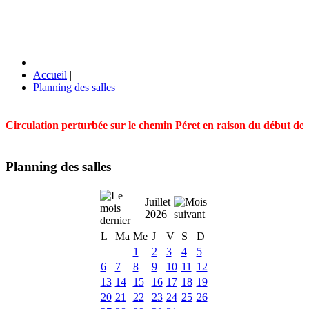
Accueil
|
Planning des salles
Circulation perturbée sur le chemin Péret en raison du début des t
Planning des salles
Juillet
2026
L
Ma
Me
J
V
S
D
1
2
3
4
5
6
7
8
9
10
11
12
13
14
15
16
17
18
19
20
21
22
23
24
25
26