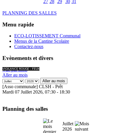
27
28
29
30
31
PLANNING DES SALLES
Menu rapide
ECO-LOTISSEMENT Communal
Menus de la Cantine Scolaire
Contactez-nous
Evènements et divers
Vue par mois
VIGILANCE ROUGE - FEUX
Aller au mois
Aller au mois
[Asso communale] CLSH - Prêt
Mardi 07 Juillet 2026, 07:30 - 18:30
Planning des salles
Juillet
2026