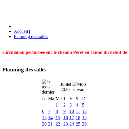
Accueil
|
Planning des salles
Circulation perturbée sur le chemin Péret en raison du début des t
Planning des salles
Juillet
2026
L
Ma
Me
J
V
S
D
1
2
3
4
5
6
7
8
9
10
11
12
13
14
15
16
17
18
19
20
21
22
23
24
25
26