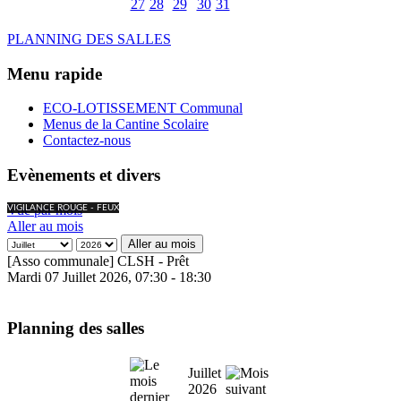
27
28
29
30
31
PLANNING DES SALLES
Menu rapide
ECO-LOTISSEMENT Communal
Menus de la Cantine Scolaire
Contactez-nous
Evènements et divers
Vue par mois
VIGILANCE ROUGE - FEUX
Aller au mois
Aller au mois
[Asso communale] CLSH - Prêt
Mardi 07 Juillet 2026, 07:30 - 18:30
Planning des salles
Juillet
2026