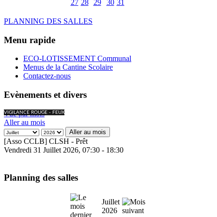
27
28
29
30
31
PLANNING DES SALLES
Menu rapide
ECO-LOTISSEMENT Communal
Menus de la Cantine Scolaire
Contactez-nous
Evènements et divers
Vue par mois
VIGILANCE ROUGE - FEUX
Aller au mois
Aller au mois
[Asso CCLB] CLSH - Prêt
Vendredi 31 Juillet 2026, 07:30 - 18:30
Planning des salles
Juillet
2026