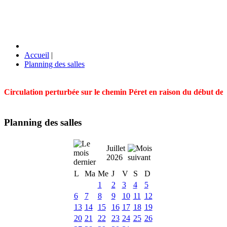
Accueil
|
Planning des salles
Circulation perturbée sur le chemin Péret en raison du début des t
Planning des salles
Juillet
2026
L
Ma
Me
J
V
S
D
1
2
3
4
5
6
7
8
9
10
11
12
13
14
15
16
17
18
19
20
21
22
23
24
25
26