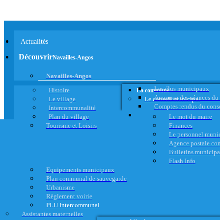
Actualités
Découvrir
Navailles-Angos
Navailles-Angos
Les élus municipaux
Histoire
La commune
Annonce des séances du
Le village
Le conseil municipal
Comptes rendus du cons
Intercommunalité
Plan du village
Le mot du maire
Tourisme et Loisirs
Finances
Le personnel muni
Agence postale c
Bulletins municip
Flash Info
Equipements municipaux
Plan communal de sauvegarde
Urbanisme
Règlement voirie
PLU Intercommunal
Assistantes maternelles