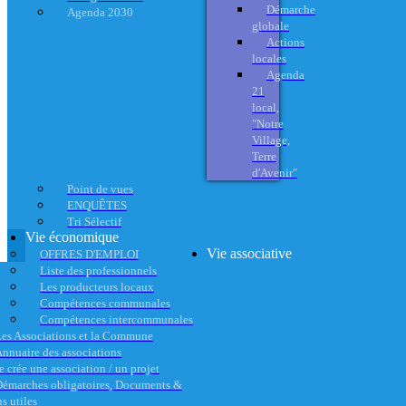
Démarche
Agenda 2030
globale
Actions
locales
Agenda
21
local,
"Notre
Village,
Terre
d'Avenir"
Point de vues
ENQUÊTES
Tri Sélectif
Vie économique
Vie associative
OFFRES D'EMPLOI
Liste des professionnels
Les producteurs locaux
Compétences communales
Compétences intercommunales
es Associations et la Commune
nnuaire des associations
e crée une association / un projet
émarches obligatoires, Documents &
s utiles