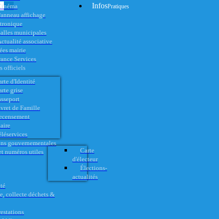
Infos
Cinéma
Pratiques
anneau affichage
ctronique
alles municipales
ctualité associative
es mairie
rance Services
 officiels
rte d'Identité
rte grise
asseport
vret de Famille
ecensement
aire
éléservices
ons gouvernementales
Carte
t numéros utiles
d'électeur
Élections-
actualités
té
e, collecte déchets &
restations