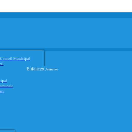
 Conseil Municipal
eil
Enfance
& Jeunesse
cipal
ommunale
aux