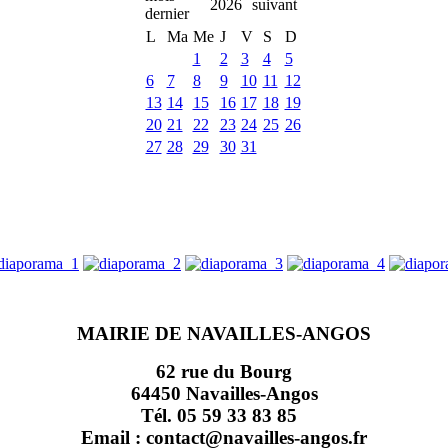
2026
L
Ma
Me
J
V
S
D
1
2
3
4
5
6
7
8
9
10
11
12
13
14
15
16
17
18
19
20
21
22
23
24
25
26
27
28
29
30
31
MAIRIE DE NAVAILLES-ANGOS
62 rue du Bourg
64450 Navailles-Angos
Tél. 05 59 33 83 85
Email : contact@navailles-angos.fr