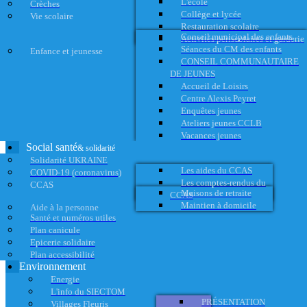
L'école
Crèches
Collège et lycée
Vie scolaire
Restauration scolaire
Conseil municipal des enfants
Activités périscolaires et garderie
Séances du CM des enfants
Enfance et jeunesse
CONSEIL COMMUNAUTAIRE
DE JEUNES
Accueil de Loisirs
Centre Alexis Peyret
Enquêtes jeunes
Ateliers jeunes CCLB
Vacances jeunes
Social santé
& solidarité
Solidarité UKRAINE
Les aides du CCAS
COVID-19 (coronavirus)
Les comptes-rendus du
CCAS
Maisons de retraite
CCAS
Maintien à domicile
Aide à la personne
Santé et numéros utiles
Plan canicule
Epicerie solidaire
Plan accessibilité
Environnement
Energie
L'info du SIECTOM
PRÉSENTATION
Villages Fleuris