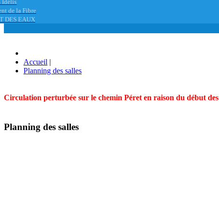
 Idélis
nt de la Fibre
T DES EAUX
Accueil
|
Planning des salles
Circulation perturbée sur le chemin Péret en raison du début des t
Planning des salles