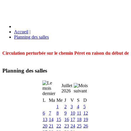
Accueil
|
Planning des salles
Circulation perturbée sur le chemin Péret en raison du début des t
Planning des salles
Juillet
2026
L
Ma
Me
J
V
S
D
1
2
3
4
5
6
7
8
9
10
11
12
13
14
15
16
17
18
19
20
21
22
23
24
25
26