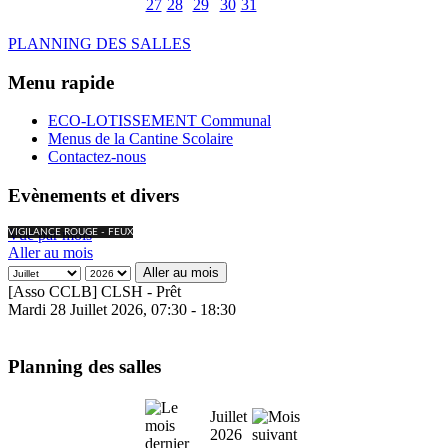
27
28
29
30
31
PLANNING DES SALLES
Menu rapide
ECO-LOTISSEMENT Communal
Menus de la Cantine Scolaire
Contactez-nous
Evènements et divers
Vue par mois
VIGILANCE ROUGE - FEUX
Aller au mois
Aller au mois
[Asso CCLB] CLSH - Prêt
Mardi 28 Juillet 2026, 07:30 - 18:30
Planning des salles
Juillet
2026