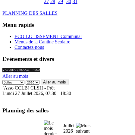
27
28
29
30
31
PLANNING DES SALLES
Menu rapide
ECO-LOTISSEMENT Communal
Menus de la Cantine Scolaire
Contactez-nous
Evènements et divers
Vue par mois
VIGILANCE ROUGE - FEUX
Aller au mois
Aller au mois
[Asso CCLB] CLSH - Prêt
Lundi 27 Juillet 2026, 07:30 - 18:30
Planning des salles
Juillet
2026