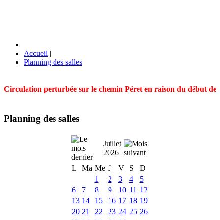
Accueil
|
Planning des salles
Circulation perturbée sur le chemin Péret en raison du début des t
Planning des salles
Juillet
2026
L
Ma
Me
J
V
S
D
1
2
3
4
5
6
7
8
9
10
11
12
13
14
15
16
17
18
19
20
21
22
23
24
25
26