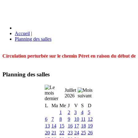
Accueil
|
Planning des salles
Circulation perturbée sur le chemin Péret en raison du début des t
Planning des salles
Juillet
2026
L
Ma
Me
J
V
S
D
1
2
3
4
5
6
7
8
9
10
11
12
13
14
15
16
17
18
19
20
21
22
23
24
25
26