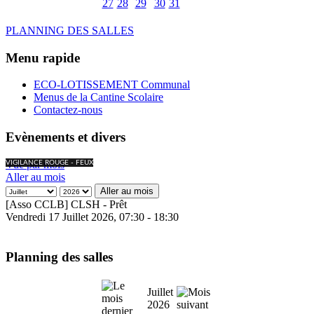
27
28
29
30
31
PLANNING DES SALLES
Menu rapide
ECO-LOTISSEMENT Communal
Menus de la Cantine Scolaire
Contactez-nous
Evènements et divers
Vue par mois
VIGILANCE ROUGE - FEUX
Aller au mois
Aller au mois
[Asso CCLB] CLSH - Prêt
Vendredi 17 Juillet 2026, 07:30 - 18:30
Planning des salles
Juillet
2026