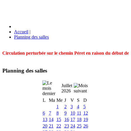
Accueil
|
Planning des salles
Circulation perturbée sur le chemin Péret en raison du début des t
Planning des salles
Juillet
2026
L
Ma
Me
J
V
S
D
1
2
3
4
5
6
7
8
9
10
11
12
13
14
15
16
17
18
19
20
21
22
23
24
25
26