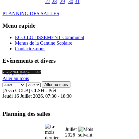
27
28
29
30
31
PLANNING DES SALLES
Menu rapide
ECO-LOTISSEMENT Communal
Menus de la Cantine Scolaire
Contactez-nous
Evènements et divers
Vue par mois
VIGILANCE ROUGE - FEUX
Aller au mois
Aller au mois
[Asso CCLB] CLSH - Prêt
Jeudi 16 Juillet 2026, 07:30 - 18:30
Planning des salles
Juillet
2026