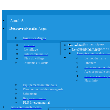
Actualités
Découvrir
Navailles-Angos
Navailles-Angos
Les élus municipaux
Histoire
La commune
Annonce des séances du
Le village
Le conseil municipal
Comptes rendus du cons
Intercommunalité
Plan du village
Le mot du maire
Tourisme et Loisirs
Finances
Le personnel muni
Agence postale c
Bulletins municip
Flash Info
Equipements municipaux
Plan communal de sauvegarde
Urbanisme
Règlement voirie
PLU Intercommunal
Assistantes maternelles