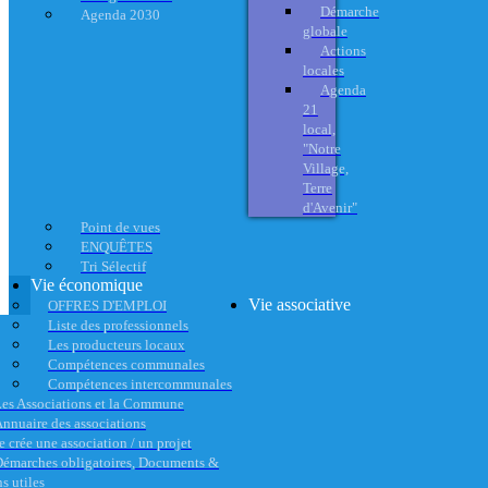
Démarche
Agenda 2030
globale
Actions
locales
Agenda
21
local,
"Notre
Village,
Terre
d'Avenir"
Point de vues
ENQUÊTES
Tri Sélectif
Vie économique
Vie associative
OFFRES D'EMPLOI
Liste des professionnels
Les producteurs locaux
Compétences communales
Compétences intercommunales
es Associations et la Commune
nnuaire des associations
e crée une association / un projet
émarches obligatoires, Documents &
s utiles