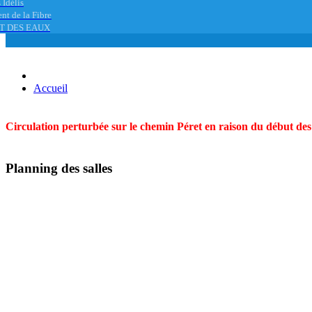
 Idélis
nt de la Fibre
T DES EAUX
Accueil
Circulation perturbée sur le chemin Péret en raison du début des t
Planning des salles