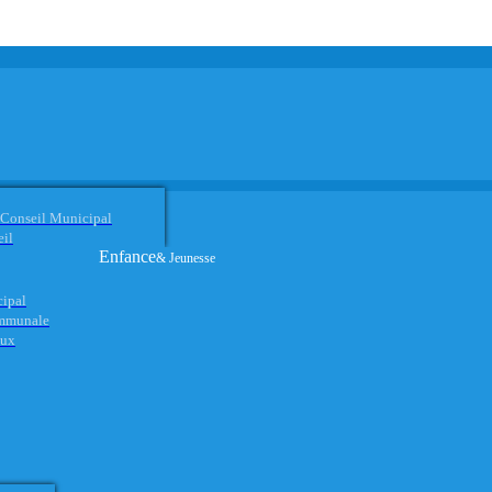
 Conseil Municipal
eil
Enfance
& Jeunesse
cipal
ommunale
aux