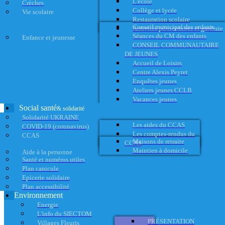
L'école
Crèches
Collège et lycée
Vie scolaire
Restauration scolaire
Conseil municipal des enfants
Activités périscolaires et garderie
Séances du CM des enfants
Enfance et jeunesse
CONSEIL COMMUNAUTAIRE
DE JEUNES
Accueil de Loisirs
Centre Alexis Peyret
Enquêtes jeunes
Ateliers jeunes CCLB
Vacances jeunes
Social santé
& solidarité
Solidarité UKRAINE
Les aides du CCAS
COVID-19 (coronavirus)
Les comptes-rendus du
CCAS
Maisons de retraite
CCAS
Maintien à domicile
Aide à la personne
Santé et numéros utiles
Plan canicule
Epicerie solidaire
Plan accessibilité
Environnement
Energie
L'info du SIECTOM
PRÉSENTATION
Villages Fleuris