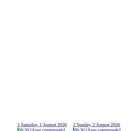
1
Saturday, 1 August 2026
2
Sunday, 2 August 2026
00:30 [Asso communale]
00:30 [Asso communale]