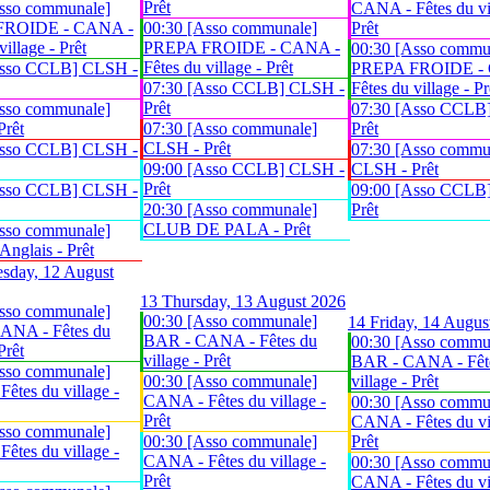
Prêt
sso communale]
CANA - Fêtes du vil
FROIDE - CANA -
00:30 [Asso communale]
Prêt
village - Prêt
PREPA FROIDE - CANA -
00:30 [Asso commu
Fêtes du village - Prêt
Asso CCLB] CLSH -
PREPA FROIDE -
07:30 [Asso CCLB] CLSH -
Fêtes du village - Pr
Prêt
sso communale]
07:30 [Asso CCLB
Prêt
07:30 [Asso communale]
Prêt
CLSH - Prêt
Asso CCLB] CLSH -
07:30 [Asso commu
09:00 [Asso CCLB] CLSH -
CLSH - Prêt
Prêt
Asso CCLB] CLSH -
09:00 [Asso CCLB
20:30 [Asso communale]
Prêt
CLUB DE PALA - Prêt
sso communale]
glais - Prêt
sday, 12 August
13
Thursday, 13 August 2026
sso communale]
00:30 [Asso communale]
14
Friday, 14 Augus
ANA - Fêtes du
BAR - CANA - Fêtes du
00:30 [Asso commu
Prêt
village - Prêt
BAR - CANA - Fêt
sso communale]
00:30 [Asso communale]
village - Prêt
êtes du village -
CANA - Fêtes du village -
00:30 [Asso commu
Prêt
CANA - Fêtes du vil
sso communale]
00:30 [Asso communale]
Prêt
êtes du village -
CANA - Fêtes du village -
00:30 [Asso commu
Prêt
CANA - Fêtes du vil