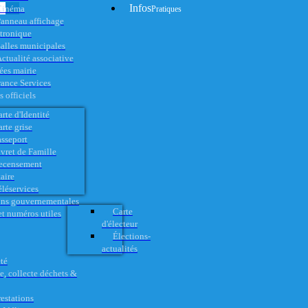
Infos
Cinéma
Pratiques
anneau affichage
ctronique
alles municipales
ctualité associative
es mairie
rance Services
 officiels
rte d'Identité
rte grise
asseport
vret de Famille
ecensement
aire
éléservices
ons gouvernementales
Carte
t numéros utiles
d'électeur
Élections-
actualités
té
e, collecte déchets &
restations