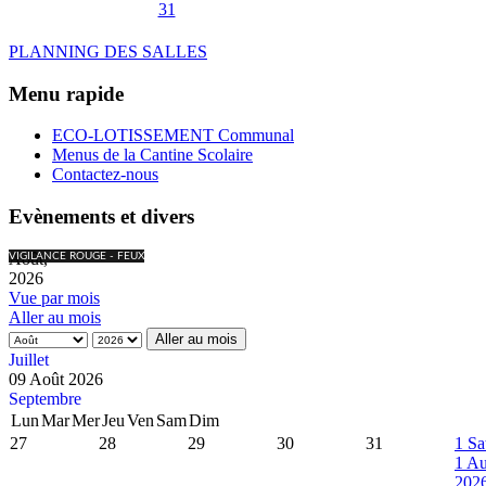
31
PLANNING DES SALLES
Menu rapide
ECO-LOTISSEMENT Communal
Menus de la Cantine Scolaire
Contactez-nous
Evènements et divers
Août,
VIGILANCE ROUGE - FEUX
2026
Vue par mois
Aller au mois
Aller au mois
Juillet
09 Août 2026
Septembre
Lun
Mar
Mer
Jeu
Ven
Sam
Dim
27
28
29
30
31
1
Sa
1 Au
202