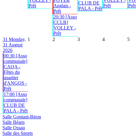
VOLLEY -
FOYER
VOLLEY -
VO
CLUB DE
Prêt
Anglais -
Prêt
Prêt
PALA - Prêt
Prêt
20:30 [Asso
CCLB]
VOLLEY -
Prêt
31
Monday,
1
2
3
4
5
31 August
2026
00:30 [Asso
communale]
CAQA -
Fêtes du
quartier
d'ANGOS -
Prêt
17:00 [Asso
communale]
CLUB DE
PALA - Prêt
Salle Gontaut-Biron
Salle Béarn
Salle Ossau
Salle des Sports