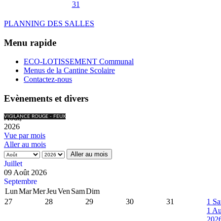
31
PLANNING DES SALLES
Menu rapide
ECO-LOTISSEMENT Communal
Menus de la Cantine Scolaire
Contactez-nous
Evènements et divers
Août,
VIGILANCE ROUGE - FEUX
2026
Vue par mois
Aller au mois
Aller au mois
Juillet
09 Août 2026
Septembre
Lun
Mar
Mer
Jeu
Ven
Sam
Dim
27
28
29
30
31
1
Sa
1 Au
202