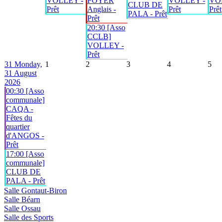
VOLLEY -
FOYER
VOLLEY -
VO
CLUB DE
Prêt
Anglais -
Prêt
Prêt
PALA - Prêt
Prêt
20:30 [Asso
CCLB]
VOLLEY -
Prêt
31
Monday,
1
2
3
4
5
31 August
2026
00:30 [Asso
communale]
CAQA -
Fêtes du
quartier
d'ANGOS -
Prêt
17:00 [Asso
communale]
CLUB DE
PALA - Prêt
Salle Gontaut-Biron
Salle Béarn
Salle Ossau
Salle des Sports