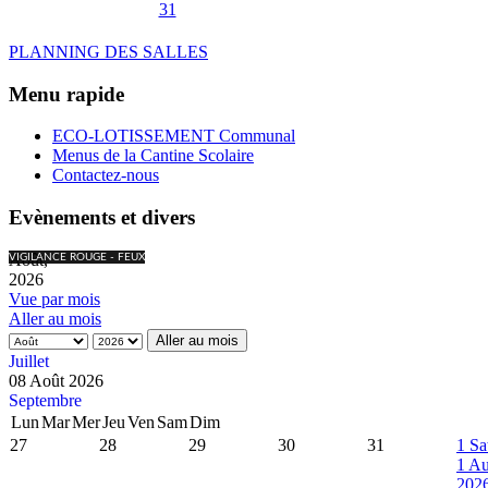
31
PLANNING DES SALLES
Menu rapide
ECO-LOTISSEMENT Communal
Menus de la Cantine Scolaire
Contactez-nous
Evènements et divers
Août,
VIGILANCE ROUGE - FEUX
2026
Vue par mois
Aller au mois
Aller au mois
Juillet
08 Août 2026
Septembre
Lun
Mar
Mer
Jeu
Ven
Sam
Dim
27
28
29
30
31
1
Sa
1 Au
202