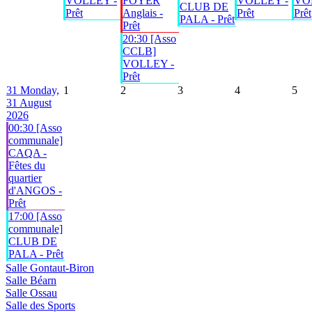
VOLLEY -
FOYER
VOLLEY -
VO
CLUB DE
Prêt
Anglais -
Prêt
Prêt
PALA - Prêt
Prêt
20:30 [Asso
CCLB]
VOLLEY -
Prêt
31
Monday,
1
2
3
4
5
31 August
2026
00:30 [Asso
communale]
CAQA -
Fêtes du
quartier
d'ANGOS -
Prêt
17:00 [Asso
communale]
CLUB DE
PALA - Prêt
Salle Gontaut-Biron
Salle Béarn
Salle Ossau
Salle des Sports