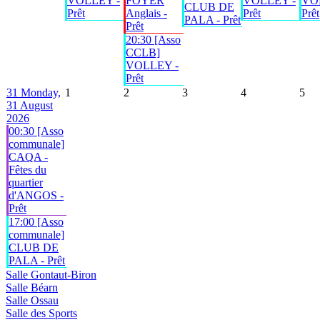
VOLLEY -
FOYER
VOLLEY -
VO
CLUB DE
Prêt
Anglais -
Prêt
Prêt
PALA - Prêt
Prêt
20:30 [Asso
CCLB]
VOLLEY -
Prêt
31
Monday,
1
2
3
4
5
31 August
2026
00:30 [Asso
communale]
CAQA -
Fêtes du
quartier
d'ANGOS -
Prêt
17:00 [Asso
communale]
CLUB DE
PALA - Prêt
Salle Gontaut-Biron
Salle Béarn
Salle Ossau
Salle des Sports