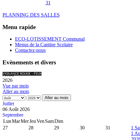
31
PLANNING DES SALLES
Menu rapide
ECO-LOTISSEMENT Communal
Menus de la Cantine Scolaire
Contactez-nous
Evènements et divers
Août,
VIGILANCE ROUGE - FEUX
2026
Vue par mois
Aller au mois
Aller au mois
Juillet
06 Août 2026
Septembre
Lun
Mar
Mer
Jeu
Ven
Sam
Dim
27
28
29
30
31
1
Sa
1 Au
202