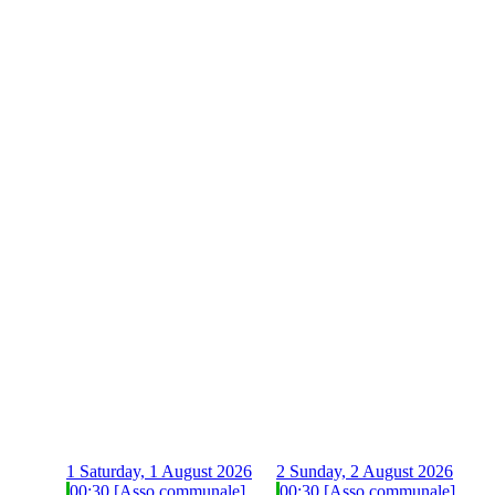
1
Saturday, 1 August 2026
2
Sunday, 2 August 2026
00:30 [Asso communale]
00:30 [Asso communale]