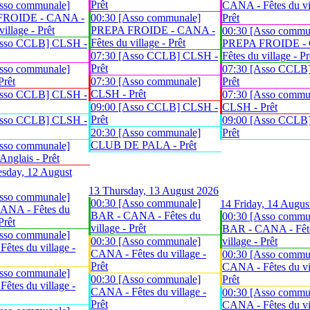
Prêt
sso communale]
CANA - Fêtes du vil
FROIDE - CANA -
00:30 [Asso communale]
Prêt
village - Prêt
PREPA FROIDE - CANA -
00:30 [Asso commu
Fêtes du village - Prêt
Asso CCLB] CLSH -
PREPA FROIDE -
07:30 [Asso CCLB] CLSH -
Fêtes du village - Pr
Prêt
sso communale]
07:30 [Asso CCLB
Prêt
07:30 [Asso communale]
Prêt
CLSH - Prêt
Asso CCLB] CLSH -
07:30 [Asso commu
09:00 [Asso CCLB] CLSH -
CLSH - Prêt
Prêt
Asso CCLB] CLSH -
09:00 [Asso CCLB
20:30 [Asso communale]
Prêt
CLUB DE PALA - Prêt
sso communale]
glais - Prêt
sday, 12 August
13
Thursday, 13 August 2026
sso communale]
00:30 [Asso communale]
14
Friday, 14 Augus
ANA - Fêtes du
BAR - CANA - Fêtes du
00:30 [Asso commu
Prêt
village - Prêt
BAR - CANA - Fêt
sso communale]
00:30 [Asso communale]
village - Prêt
êtes du village -
CANA - Fêtes du village -
00:30 [Asso commu
Prêt
CANA - Fêtes du vil
sso communale]
00:30 [Asso communale]
Prêt
êtes du village -
CANA - Fêtes du village -
00:30 [Asso commu
Prêt
CANA - Fêtes du vil