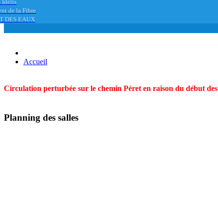
 Idélis
nt de la Fibre
T DES EAUX
Accueil
Circulation perturbée sur le chemin Péret en raison du début des t
Planning des salles