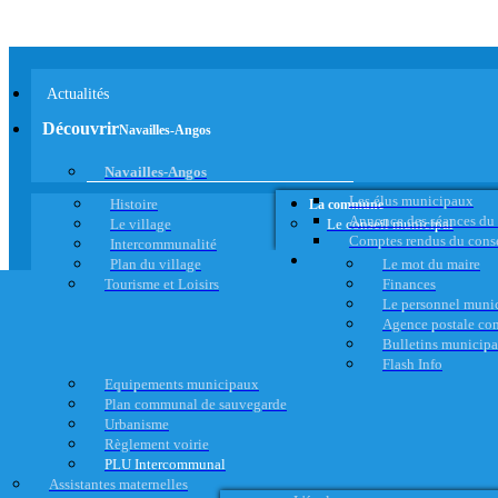
Actualités
Découvrir
Navailles-Angos
Navailles-Angos
Les élus municipaux
Histoire
La commune
Annonce des séances du
Le village
Le conseil municipal
Comptes rendus du cons
Intercommunalité
Plan du village
Le mot du maire
Tourisme et Loisirs
Finances
Le personnel muni
Agence postale c
Bulletins municip
Flash Info
Equipements municipaux
Plan communal de sauvegarde
Urbanisme
Règlement voirie
PLU Intercommunal
Assistantes maternelles