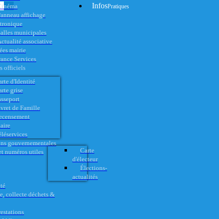
Infos
Cinéma
Pratiques
anneau affichage
ctronique
alles municipales
ctualité associative
es mairie
rance Services
 officiels
rte d'Identité
rte grise
asseport
vret de Famille
ecensement
aire
éléservices
ons gouvernementales
Carte
t numéros utiles
d'électeur
Élections-
actualités
té
e, collecte déchets &
restations