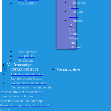
Démarche
Agenda 2030
globale
Actions
locales
Agenda
21
local,
"Notre
Village,
Terre
d'Avenir"
Point de vues
ENQUÊTES
Tri Sélectif
Vie économique
Vie associative
OFFRES D'EMPLOI
Liste des professionnels
Les producteurs locaux
Compétences communales
Compétences intercommunales
es Associations et la Commune
nnuaire des associations
e crée une association / un projet
émarches obligatoires, Documents &
s utiles