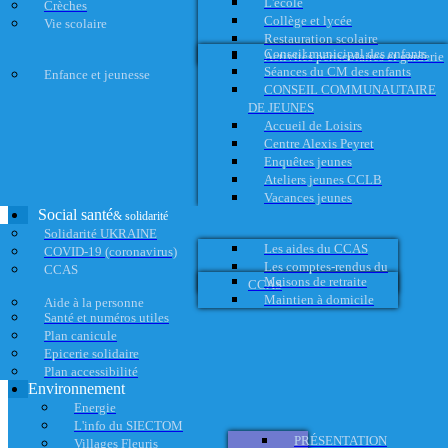
L'école
Crèches
Collège et lycée
Vie scolaire
Restauration scolaire
Conseil municipal des enfants
Activités périscolaires et garderie
Séances du CM des enfants
Enfance et jeunesse
CONSEIL COMMUNAUTAIRE
DE JEUNES
Accueil de Loisirs
Centre Alexis Peyret
Enquêtes jeunes
Ateliers jeunes CCLB
Vacances jeunes
Social santé
& solidarité
Solidarité UKRAINE
Les aides du CCAS
COVID-19 (coronavirus)
Les comptes-rendus du
CCAS
Maisons de retraite
CCAS
Maintien à domicile
Aide à la personne
Santé et numéros utiles
Plan canicule
Epicerie solidaire
Plan accessibilité
Environnement
Energie
L'info du SIECTOM
PRÉSENTATION
Villages Fleuris