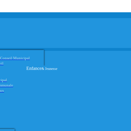
 Conseil Municipal
eil
Enfance
& Jeunesse
cipal
ommunale
aux