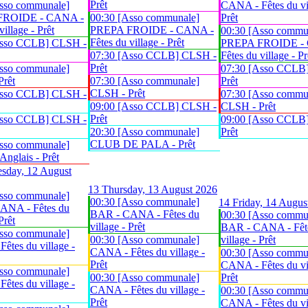
Prêt
sso communale]
CANA - Fêtes du vil
FROIDE - CANA -
00:30 [Asso communale]
Prêt
village - Prêt
PREPA FROIDE - CANA -
00:30 [Asso commu
Fêtes du village - Prêt
Asso CCLB] CLSH -
PREPA FROIDE -
07:30 [Asso CCLB] CLSH -
Fêtes du village - Pr
Prêt
sso communale]
07:30 [Asso CCLB
Prêt
07:30 [Asso communale]
Prêt
CLSH - Prêt
Asso CCLB] CLSH -
07:30 [Asso commu
09:00 [Asso CCLB] CLSH -
CLSH - Prêt
Prêt
Asso CCLB] CLSH -
09:00 [Asso CCLB
20:30 [Asso communale]
Prêt
CLUB DE PALA - Prêt
sso communale]
glais - Prêt
sday, 12 August
13
Thursday, 13 August 2026
sso communale]
00:30 [Asso communale]
14
Friday, 14 Augus
ANA - Fêtes du
BAR - CANA - Fêtes du
00:30 [Asso commu
Prêt
village - Prêt
BAR - CANA - Fêt
sso communale]
00:30 [Asso communale]
village - Prêt
êtes du village -
CANA - Fêtes du village -
00:30 [Asso commu
Prêt
CANA - Fêtes du vil
sso communale]
00:30 [Asso communale]
Prêt
êtes du village -
CANA - Fêtes du village -
00:30 [Asso commu
Prêt
CANA - Fêtes du vil