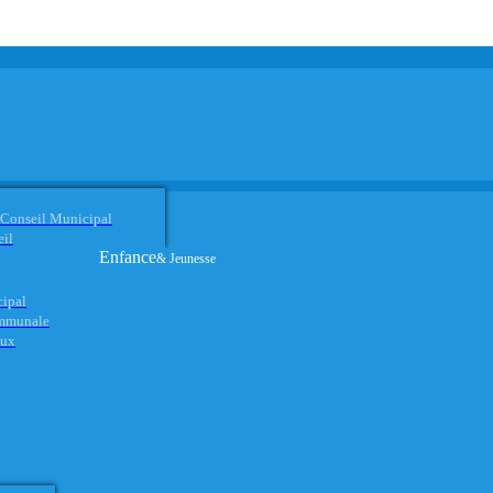
 Conseil Municipal
eil
Enfance
& Jeunesse
cipal
ommunale
aux