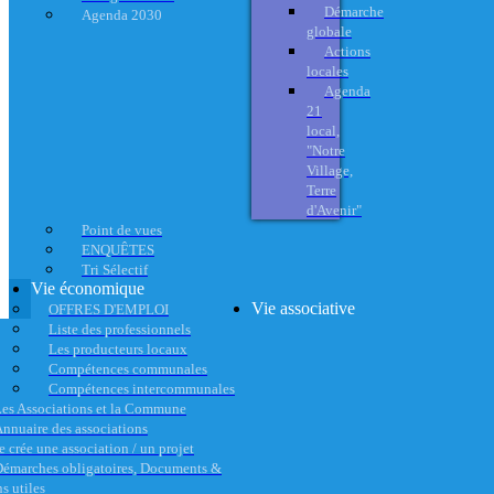
Démarche
Agenda 2030
globale
Actions
locales
Agenda
21
local,
"Notre
Village,
Terre
d'Avenir"
Point de vues
ENQUÊTES
Tri Sélectif
Vie économique
Vie associative
OFFRES D'EMPLOI
Liste des professionnels
Les producteurs locaux
Compétences communales
Compétences intercommunales
es Associations et la Commune
nnuaire des associations
e crée une association / un projet
émarches obligatoires, Documents &
s utiles