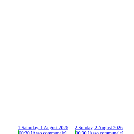
1
Saturday, 1 August 2026
2
Sunday, 2 August 2026
00:30 [Asso communale]
00:30 [Asso communale]