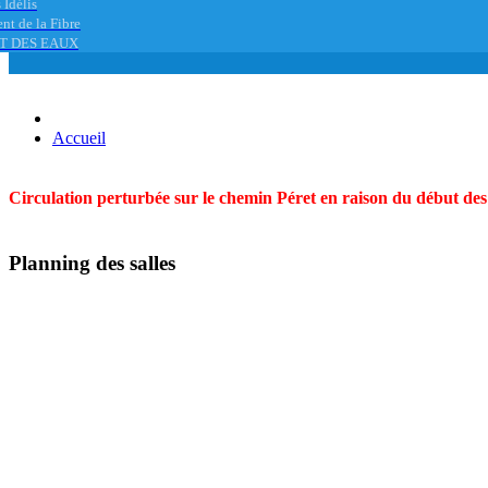
 Idélis
nt de la Fibre
T DES EAUX
Accueil
Circulation perturbée sur le chemin Péret en raison du début des t
Planning des salles