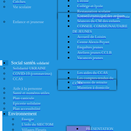
L'école
Crèches
Collège et lycée
Vie scolaire
Restauration scolaire
Conseil municipal des enfants
Activités périscolaires et garderie
Séances du CM des enfants
Enfance et jeunesse
CONSEIL COMMUNAUTAIRE
DE JEUNES
Accueil de Loisirs
Centre Alexis Peyret
Enquêtes jeunes
Ateliers jeunes CCLB
Vacances jeunes
Social santé
& solidarité
Solidarité UKRAINE
Les aides du CCAS
COVID-19 (coronavirus)
Les comptes-rendus du
CCAS
Maisons de retraite
CCAS
Maintien à domicile
Aide à la personne
Santé et numéros utiles
Plan canicule
Epicerie solidaire
Plan accessibilité
Environnement
Energie
L'info du SIECTOM
PRÉSENTATION
Villages Fleuris