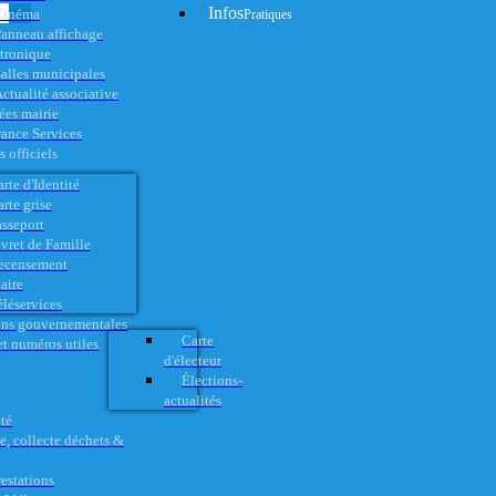
Infos
Cinéma
Pratiques
anneau affichage
ctronique
alles municipales
ctualité associative
es mairie
rance Services
 officiels
rte d'Identité
rte grise
asseport
vret de Famille
ecensement
aire
éléservices
ons gouvernementales
Carte
t numéros utiles
d'électeur
Élections-
actualités
té
e, collecte déchets &
restations