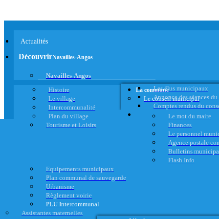
Actualités
Découvrir
Navailles-Angos
Navailles-Angos
Les élus municipaux
Histoire
La commune
Annonce des séances du
Le village
Le conseil municipal
Comptes rendus du cons
Intercommunalité
Plan du village
Le mot du maire
Tourisme et Loisirs
Finances
Le personnel muni
Agence postale c
Bulletins municip
Flash Info
Equipements municipaux
Plan communal de sauvegarde
Urbanisme
Règlement voirie
PLU Intercommunal
Assistantes maternelles