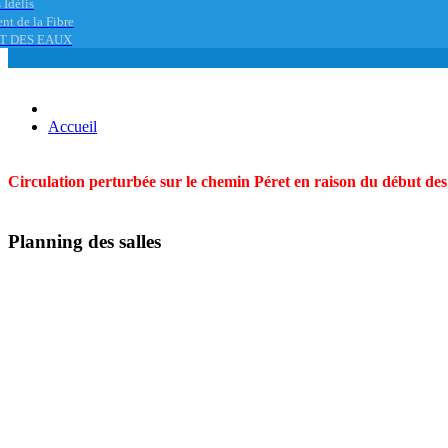
 Idélis
nt de la Fibre
T DES EAUX
Accueil
Circulation perturbée sur le chemin Péret en raison du début des t
Planning des salles