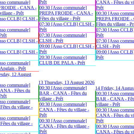
Prêt
sso communale]
CANA - Fêtes du vil
FROIDE - CANA -
00:30 [Asso communale]
Prêt
village - Prêt
PREPA FROIDE - CANA -
00:30 [Asso commu
Fêtes du village - Prêt
Asso CCLB] CLSH -
PREPA FROIDE -
07:30 [Asso CCLB] CLSH -
Fêtes du village - Pr
Prêt
sso communale]
07:30 [Asso CCLB
Prêt
07:30 [Asso communale]
Prêt
CLSH - Prêt
Asso CCLB] CLSH -
07:30 [Asso commu
09:00 [Asso CCLB] CLSH -
CLSH - Prêt
Prêt
Asso CCLB] CLSH -
09:00 [Asso CCLB
20:30 [Asso communale]
Prêt
CLUB DE PALA - Prêt
sso communale]
glais - Prêt
sday, 12 August
13
Thursday, 13 August 2026
sso communale]
00:30 [Asso communale]
14
Friday, 14 Augus
ANA - Fêtes du
BAR - CANA - Fêtes du
00:30 [Asso commu
Prêt
village - Prêt
BAR - CANA - Fêt
sso communale]
00:30 [Asso communale]
village - Prêt
êtes du village -
CANA - Fêtes du village -
00:30 [Asso commu
Prêt
CANA - Fêtes du vil
sso communale]
00:30 [Asso communale]
Prêt
êtes du village -
CANA - Fêtes du village -
00:30 [Asso commu
Prêt
CANA - Fêtes du vil