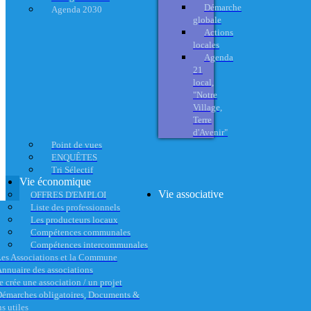
Démarche
Agenda 2030
globale
Actions
locales
Agenda
21
local,
"Notre
Village,
Terre
d'Avenir"
Point de vues
ENQUÊTES
Tri Sélectif
Vie économique
Vie associative
OFFRES D'EMPLOI
Liste des professionnels
Les producteurs locaux
Compétences communales
Compétences intercommunales
es Associations et la Commune
nnuaire des associations
e crée une association / un projet
émarches obligatoires, Documents &
s utiles