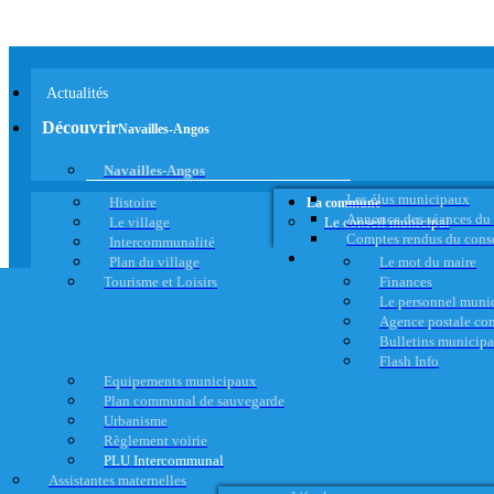
Actualités
Découvrir
Navailles-Angos
Navailles-Angos
Les élus municipaux
Histoire
La commune
Annonce des séances du
Le village
Le conseil municipal
Comptes rendus du cons
Intercommunalité
Plan du village
Le mot du maire
Tourisme et Loisirs
Finances
Le personnel muni
Agence postale c
Bulletins municip
Flash Info
Equipements municipaux
Plan communal de sauvegarde
Urbanisme
Règlement voirie
PLU Intercommunal
Assistantes maternelles