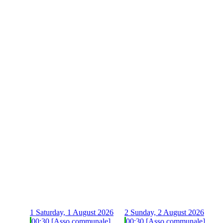
1
Saturday, 1 August 2026
2
Sunday, 2 August 2026
00:30 [Asso communale]
00:30 [Asso communale]