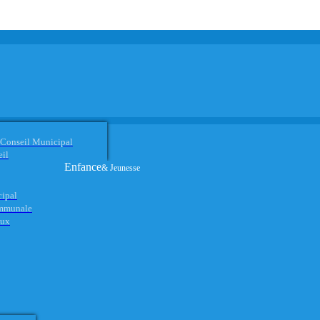
 Conseil Municipal
eil
Enfance
& Jeunesse
cipal
ommunale
aux