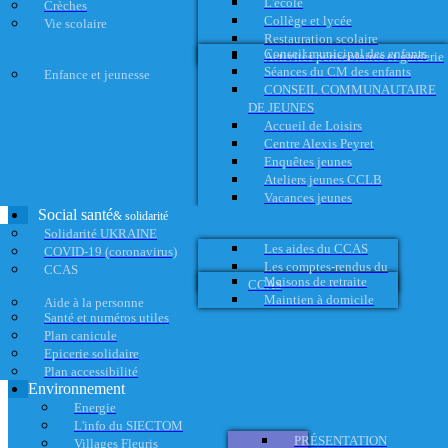
L'école
Crèches
Collège et lycée
Vie scolaire
Restauration scolaire
Conseil municipal des enfants
Activités périscolaires et garderie
Séances du CM des enfants
Enfance et jeunesse
CONSEIL COMMUNAUTAIRE
DE JEUNES
Accueil de Loisirs
Centre Alexis Peyret
Enquêtes jeunes
Ateliers jeunes CCLB
Vacances jeunes
Social santé
& solidarité
Solidarité UKRAINE
Les aides du CCAS
COVID-19 (coronavirus)
Les comptes-rendus du
CCAS
Maisons de retraite
CCAS
Maintien à domicile
Aide à la personne
Santé et numéros utiles
Plan canicule
Epicerie solidaire
Plan accessibilité
Environnement
Energie
L'info du SIECTOM
PRÉSENTATION
Villages Fleuris