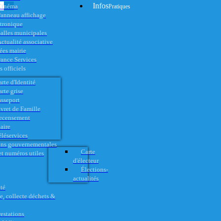
Infos
Cinéma
Pratiques
anneau affichage
ctronique
alles municipales
ctualité associative
es mairie
rance Services
 officiels
rte d'Identité
rte grise
asseport
vret de Famille
ecensement
aire
éléservices
ons gouvernementales
Carte
t numéros utiles
d'électeur
Élections-
actualités
té
e, collecte déchets &
restations