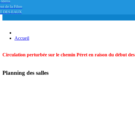
 Idélis
nt de la Fibre
T DES EAUX
Accueil
Circulation perturbée sur le chemin Péret en raison du début des t
Planning des salles