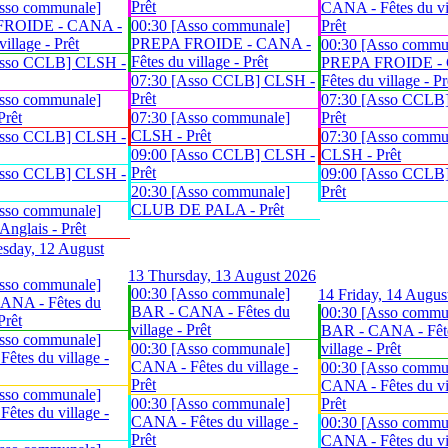
Prêt
sso communale]
CANA - Fêtes du vil
FROIDE - CANA -
00:30 [Asso communale]
Prêt
village - Prêt
PREPA FROIDE - CANA -
00:30 [Asso commu
Fêtes du village - Prêt
Asso CCLB] CLSH -
PREPA FROIDE -
07:30 [Asso CCLB] CLSH -
Fêtes du village - Pr
Prêt
sso communale]
07:30 [Asso CCLB
Prêt
07:30 [Asso communale]
Prêt
CLSH - Prêt
Asso CCLB] CLSH -
07:30 [Asso commu
09:00 [Asso CCLB] CLSH -
CLSH - Prêt
Prêt
Asso CCLB] CLSH -
09:00 [Asso CCLB
20:30 [Asso communale]
Prêt
CLUB DE PALA - Prêt
sso communale]
glais - Prêt
sday, 12 August
13
Thursday, 13 August 2026
sso communale]
00:30 [Asso communale]
14
Friday, 14 Augus
ANA - Fêtes du
BAR - CANA - Fêtes du
00:30 [Asso commu
Prêt
village - Prêt
BAR - CANA - Fêt
sso communale]
00:30 [Asso communale]
village - Prêt
êtes du village -
CANA - Fêtes du village -
00:30 [Asso commu
Prêt
CANA - Fêtes du vil
sso communale]
00:30 [Asso communale]
Prêt
êtes du village -
CANA - Fêtes du village -
00:30 [Asso commu
Prêt
CANA - Fêtes du vil