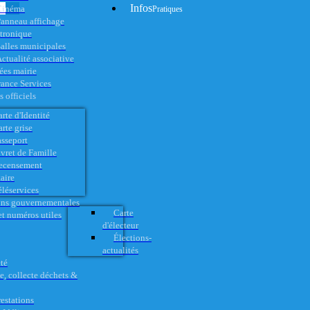
Infos
Cinéma
Pratiques
anneau affichage
ctronique
alles municipales
ctualité associative
es mairie
rance Services
 officiels
rte d'Identité
rte grise
asseport
vret de Famille
ecensement
aire
éléservices
ons gouvernementales
Carte
t numéros utiles
d'électeur
Élections-
actualités
té
e, collecte déchets &
restations