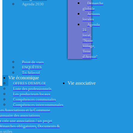
Démarche
Agenda 2030
globale
Actions
locales
Agenda
21
local,
"Notre
Village,
Terre
d'Avenir"
Point de vues
ENQUÊTES
Tri Sélectif
Vie économique
Vie associative
OFFRES D'EMPLOI
Liste des professionnels
Les producteurs locaux
Compétences communales
Compétences intercommunales
es Associations et la Commune
nnuaire des associations
e crée une association / un projet
émarches obligatoires, Documents &
s utiles