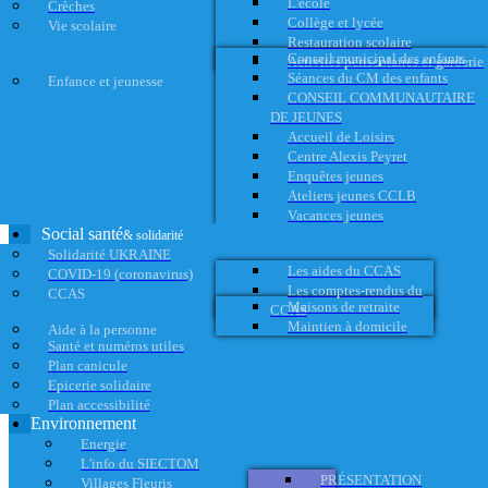
L'école
Crèches
Collège et lycée
Vie scolaire
Restauration scolaire
Conseil municipal des enfants
Activités périscolaires et garderie
Séances du CM des enfants
Enfance et jeunesse
CONSEIL COMMUNAUTAIRE
DE JEUNES
Accueil de Loisirs
Centre Alexis Peyret
Enquêtes jeunes
Ateliers jeunes CCLB
Vacances jeunes
Social santé
& solidarité
Solidarité UKRAINE
Les aides du CCAS
COVID-19 (coronavirus)
Les comptes-rendus du
CCAS
Maisons de retraite
CCAS
Maintien à domicile
Aide à la personne
Santé et numéros utiles
Plan canicule
Epicerie solidaire
Plan accessibilité
Environnement
Energie
L'info du SIECTOM
PRÉSENTATION
Villages Fleuris