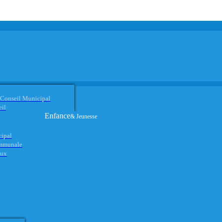
 Conseil Municipal
eil
Enfance
& Jeunesse
cipal
ommunale
aux