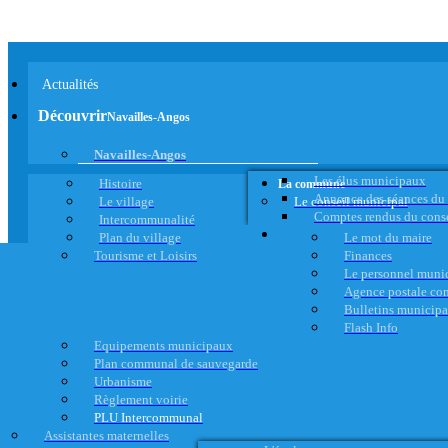
Actualités
Découvrir
Navailles-Angos
Navailles-Angos
Les élus municipaux
Histoire
La commune
Annonce des séances du
Le village
Le conseil municipal
Comptes rendus du cons
Intercommunalité
Plan du village
Le mot du maire
Tourisme et Loisirs
Finances
Le personnel muni
Agence postale c
Bulletins municip
Flash Info
Equipements municipaux
Plan communal de sauvegarde
Urbanisme
Règlement voirie
PLU Intercommunal
Assistantes maternelles