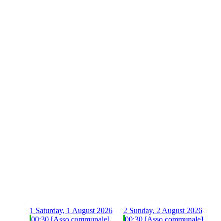
1
Saturday, 1 August 2026
2
Sunday, 2 August 2026
00:30 [Asso communale]
00:30 [Asso communale]