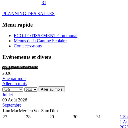
31
PLANNING DES SALLES
Menu rapide
ECO-LOTISSEMENT Communal
Menus de la Cantine Scolaire
Contactez-nous
Evènements et divers
Août,
VIGILANCE ROUGE - FEUX
2026
Vue par mois
Aller au mois
Aller au mois
Juillet
09 Août 2026
Septembre
Lun
Mar
Mer
Jeu
Ven
Sam
Dim
27
28
29
30
31
1
Sa
1 Au
202