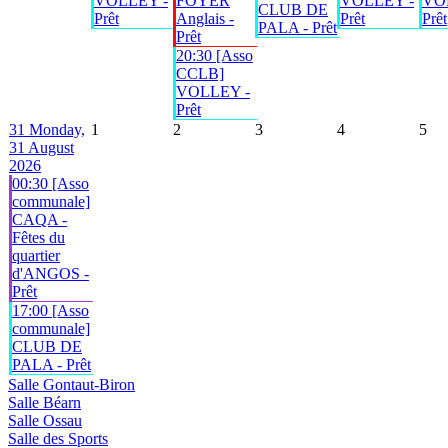
VOLLEY -
FOYER
VOLLEY -
VO
CLUB DE
Prêt
Anglais -
Prêt
Prêt
PALA - Prêt
Prêt
20:30 [Asso
CCLB]
VOLLEY -
Prêt
31
Monday,
1
2
3
4
5
31 August
2026
00:30 [Asso
communale]
CAQA -
Fêtes du
quartier
d'ANGOS -
Prêt
17:00 [Asso
communale]
CLUB DE
PALA - Prêt
Salle Gontaut-Biron
Salle Béarn
Salle Ossau
Salle des Sports