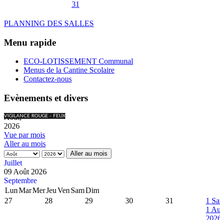
31
PLANNING DES SALLES
Menu rapide
ECO-LOTISSEMENT Communal
Menus de la Cantine Scolaire
Contactez-nous
Evènements et divers
Août,
VIGILANCE ROUGE - FEUX
2026
Vue par mois
Aller au mois
Aller au mois
Juillet
09 Août 2026
Septembre
Lun
Mar
Mer
Jeu
Ven
Sam
Dim
27
28
29
30
31
1
Sa
1 Au
202