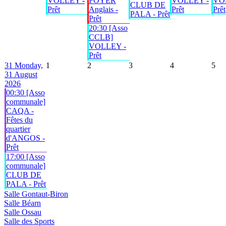
VOLLEY -
FOYER
VOLLEY -
VO
CLUB DE
Prêt
Anglais -
Prêt
Prêt
PALA - Prêt
Prêt
20:30 [Asso
CCLB]
VOLLEY -
Prêt
31
Monday,
1
2
3
4
5
31 August
2026
00:30 [Asso
communale]
CAQA -
Fêtes du
quartier
d'ANGOS -
Prêt
17:00 [Asso
communale]
CLUB DE
PALA - Prêt
Salle Gontaut-Biron
Salle Béarn
Salle Ossau
Salle des Sports