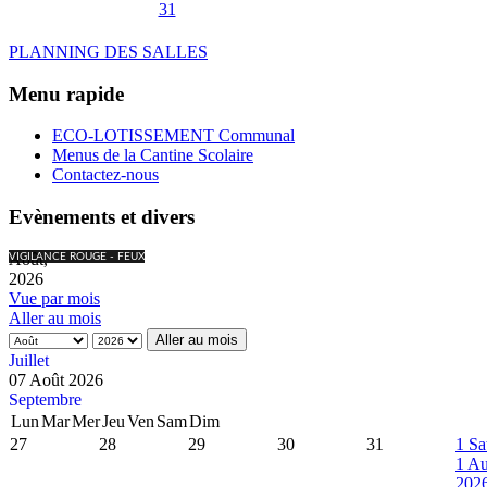
31
PLANNING DES SALLES
Menu rapide
ECO-LOTISSEMENT Communal
Menus de la Cantine Scolaire
Contactez-nous
Evènements et divers
Août,
VIGILANCE ROUGE - FEUX
2026
Vue par mois
Aller au mois
Aller au mois
Juillet
07 Août 2026
Septembre
Lun
Mar
Mer
Jeu
Ven
Sam
Dim
27
28
29
30
31
1
Sa
1 Au
202