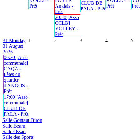
VOLLEY -
FOYER
VOLLEY -
VO
CLUB DE
Prêt
Anglais -
Prêt
Prêt
PALA - Prêt
Prêt
20:30 [Asso
CCLB]
VOLLEY -
Prêt
31
Monday,
1
2
3
4
5
31 August
2026
00:30 [Asso
communale]
CAQA -
Fêtes du
quartier
d'ANGOS -
Prêt
17:00 [Asso
communale]
CLUB DE
PALA - Prêt
Salle Gontaut-Biron
Salle Béarn
Salle Ossau
Salle des Sports