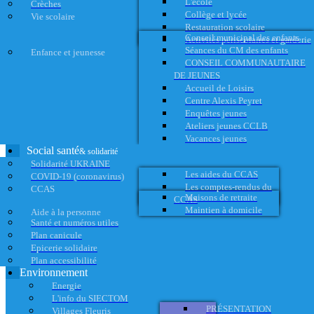
L'école
Crèches
Collège et lycée
Vie scolaire
Restauration scolaire
Conseil municipal des enfants
Activités périscolaires et garderie
Séances du CM des enfants
Enfance et jeunesse
CONSEIL COMMUNAUTAIRE
DE JEUNES
Accueil de Loisirs
Centre Alexis Peyret
Enquêtes jeunes
Ateliers jeunes CCLB
Vacances jeunes
Social santé
& solidarité
Solidarité UKRAINE
Les aides du CCAS
COVID-19 (coronavirus)
Les comptes-rendus du
CCAS
Maisons de retraite
CCAS
Maintien à domicile
Aide à la personne
Santé et numéros utiles
Plan canicule
Epicerie solidaire
Plan accessibilité
Environnement
Energie
L'info du SIECTOM
PRÉSENTATION
Villages Fleuris