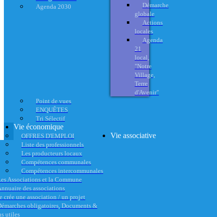
Démarche
Agenda 2030
globale
Actions
locales
Agenda
21
local,
"Notre
Village,
Terre
d'Avenir"
Point de vues
ENQUÊTES
Tri Sélectif
Vie économique
Vie associative
OFFRES D'EMPLOI
Liste des professionnels
Les producteurs locaux
Compétences communales
Compétences intercommunales
es Associations et la Commune
nnuaire des associations
e crée une association / un projet
émarches obligatoires, Documents &
s utiles