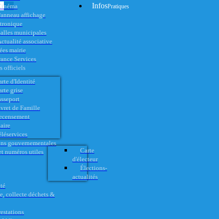
Infos
Cinéma
Pratiques
anneau affichage
ctronique
alles municipales
ctualité associative
es mairie
rance Services
 officiels
rte d'Identité
rte grise
asseport
vret de Famille
ecensement
aire
éléservices
ons gouvernementales
Carte
t numéros utiles
d'électeur
Élections-
actualités
té
e, collecte déchets &
restations