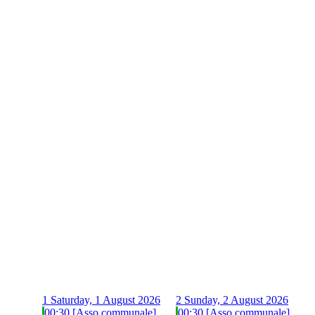
1
Saturday, 1 August 2026
2
Sunday, 2 August 2026
00:30 [Asso communale]
00:30 [Asso communale]