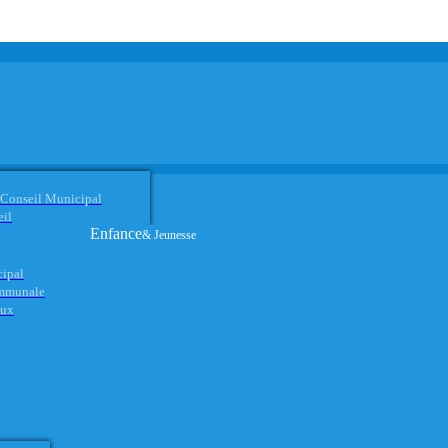
 Conseil Municipal
eil
Enfance
& Jeunesse
cipal
ommunale
aux