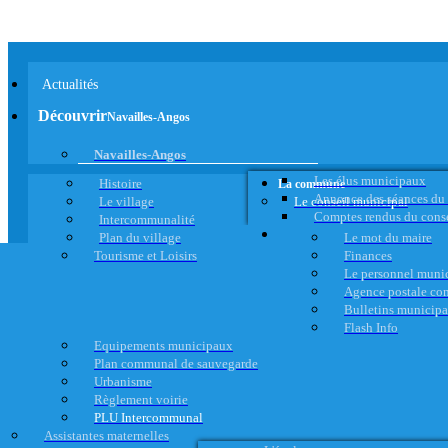
Actualités
Découvrir
Navailles-Angos
Navailles-Angos
Les élus municipaux
Histoire
La commune
Annonce des séances du
Le village
Le conseil municipal
Comptes rendus du cons
Intercommunalité
Plan du village
Le mot du maire
Tourisme et Loisirs
Finances
Le personnel muni
Agence postale c
Bulletins municip
Flash Info
Equipements municipaux
Plan communal de sauvegarde
Urbanisme
Règlement voirie
PLU Intercommunal
Assistantes maternelles