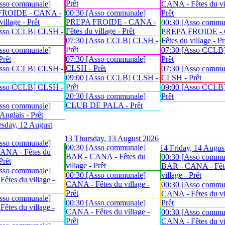
Prêt
sso communale]
CANA - Fêtes du vil
FROIDE - CANA -
00:30 [Asso communale]
Prêt
village - Prêt
PREPA FROIDE - CANA -
00:30 [Asso commu
Fêtes du village - Prêt
Asso CCLB] CLSH -
PREPA FROIDE -
07:30 [Asso CCLB] CLSH -
Fêtes du village - Pr
Prêt
sso communale]
07:30 [Asso CCLB
Prêt
07:30 [Asso communale]
Prêt
CLSH - Prêt
Asso CCLB] CLSH -
07:30 [Asso commu
09:00 [Asso CCLB] CLSH -
CLSH - Prêt
Prêt
Asso CCLB] CLSH -
09:00 [Asso CCLB
20:30 [Asso communale]
Prêt
CLUB DE PALA - Prêt
sso communale]
glais - Prêt
sday, 12 August
13
Thursday, 13 August 2026
sso communale]
00:30 [Asso communale]
14
Friday, 14 Augus
ANA - Fêtes du
BAR - CANA - Fêtes du
00:30 [Asso commu
Prêt
village - Prêt
BAR - CANA - Fêt
sso communale]
00:30 [Asso communale]
village - Prêt
êtes du village -
CANA - Fêtes du village -
00:30 [Asso commu
Prêt
CANA - Fêtes du vil
sso communale]
00:30 [Asso communale]
Prêt
êtes du village -
CANA - Fêtes du village -
00:30 [Asso commu
Prêt
CANA - Fêtes du vil