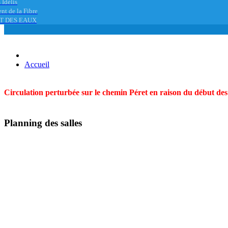
 Idélis
nt de la Fibre
T DES EAUX
Accueil
Circulation perturbée sur le chemin Péret en raison du début des t
Planning des salles