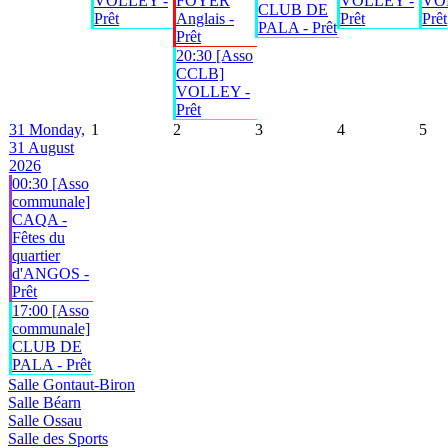
VOLLEY -
FOYER
VOLLEY -
VO
CLUB DE
Prêt
Anglais -
Prêt
Prêt
PALA - Prêt
Prêt
20:30 [Asso
CCLB]
VOLLEY -
Prêt
31
Monday,
1
2
3
4
5
31 August
2026
00:30 [Asso
communale]
CAQA -
Fêtes du
quartier
d'ANGOS -
Prêt
17:00 [Asso
communale]
CLUB DE
PALA - Prêt
Salle Gontaut-Biron
Salle Béarn
Salle Ossau
Salle des Sports