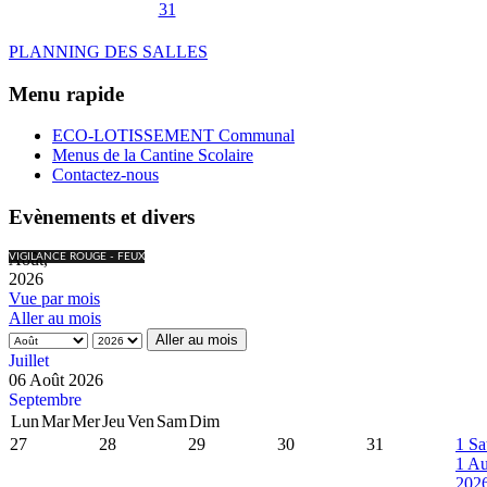
31
PLANNING DES SALLES
Menu rapide
ECO-LOTISSEMENT Communal
Menus de la Cantine Scolaire
Contactez-nous
Evènements et divers
Août,
VIGILANCE ROUGE - FEUX
2026
Vue par mois
Aller au mois
Aller au mois
Juillet
06 Août 2026
Septembre
Lun
Mar
Mer
Jeu
Ven
Sam
Dim
27
28
29
30
31
1
Sa
1 Au
202