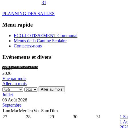
31
PLANNING DES SALLES
Menu rapide
ECO-LOTISSEMENT Communal
Menus de la Cantine Scolaire
Contactez-nous
Evènements et divers
Août,
VIGILANCE ROUGE - FEUX
2026
Vue par mois
Aller au mois
Aller au mois
Juillet
08 Août 2026
Septembre
Lun
Mar
Mer
Jeu
Ven
Sam
Dim
27
28
29
30
31
1
Sa
1 Au
202