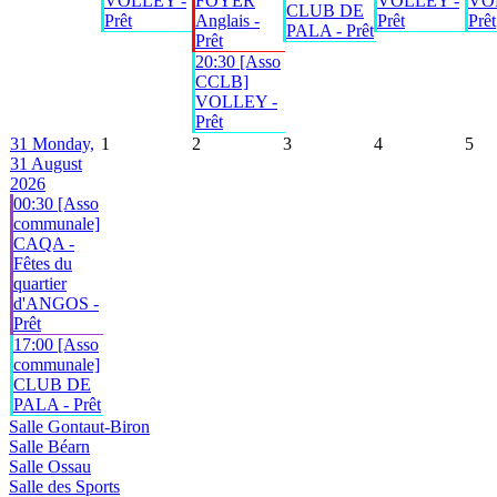
VOLLEY -
FOYER
VOLLEY -
VO
CLUB DE
Prêt
Anglais -
Prêt
Prêt
PALA - Prêt
Prêt
20:30 [Asso
CCLB]
VOLLEY -
Prêt
31
Monday,
1
2
3
4
5
31 August
2026
00:30 [Asso
communale]
CAQA -
Fêtes du
quartier
d'ANGOS -
Prêt
17:00 [Asso
communale]
CLUB DE
PALA - Prêt
Salle Gontaut-Biron
Salle Béarn
Salle Ossau
Salle des Sports