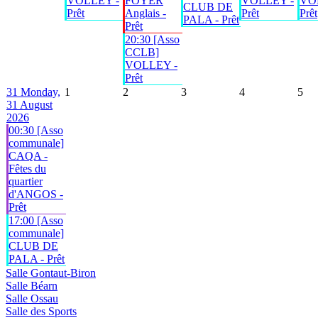
VOLLEY -
FOYER
VOLLEY -
VO
CLUB DE
Prêt
Anglais -
Prêt
Prêt
PALA - Prêt
Prêt
20:30 [Asso
CCLB]
VOLLEY -
Prêt
31
Monday,
1
2
3
4
5
31 August
2026
00:30 [Asso
communale]
CAQA -
Fêtes du
quartier
d'ANGOS -
Prêt
17:00 [Asso
communale]
CLUB DE
PALA - Prêt
Salle Gontaut-Biron
Salle Béarn
Salle Ossau
Salle des Sports