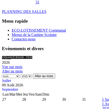
31
PLANNING DES SALLES
Menu rapide
ECO-LOTISSEMENT Communal
Menus de la Cantine Scolaire
Contactez-nous
Evènements et divers
Août,
VIGILANCE ROUGE - FEUX
2026
Vue par mois
Aller au mois
Aller au mois
Juillet
09 Août 2026
Septembre
Lun
Mar
Mer
Jeu
Ven
Sam
Dim
27
28
29
30
31
1
Sa
1 Au
202