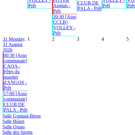
VOLLEY -
FOYER
VOLLEY -
VO
CLUB DE
Prêt
Anglais -
Prêt
Prêt
PALA - Prêt
Prêt
20:30 [Asso
CCLB]
VOLLEY -
Prêt
31
Monday,
1
2
3
4
5
31 August
2026
00:30 [Asso
communale]
CAQA -
Fêtes du
quartier
d'ANGOS -
Prêt
17:00 [Asso
communale]
CLUB DE
PALA - Prêt
Salle Gontaut-Biron
Salle Béarn
Salle Ossau
Salle des Sports