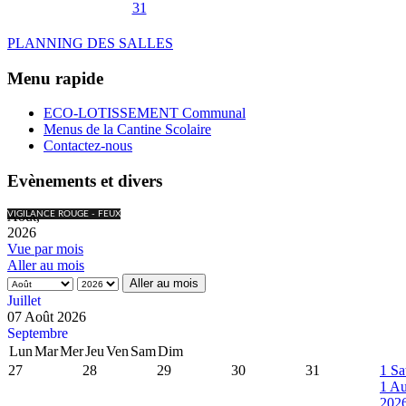
31
PLANNING DES SALLES
Menu rapide
ECO-LOTISSEMENT Communal
Menus de la Cantine Scolaire
Contactez-nous
Evènements et divers
Août,
VIGILANCE ROUGE - FEUX
2026
Vue par mois
Aller au mois
Aller au mois
Juillet
07 Août 2026
Septembre
Lun
Mar
Mer
Jeu
Ven
Sam
Dim
27
28
29
30
31
1
Sa
1 Au
202