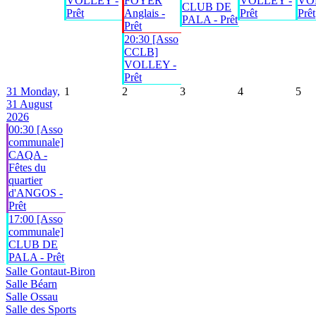
VOLLEY -
FOYER
VOLLEY -
VO
CLUB DE
Prêt
Anglais -
Prêt
Prêt
PALA - Prêt
Prêt
20:30 [Asso
CCLB]
VOLLEY -
Prêt
31
Monday,
1
2
3
4
5
31 August
2026
00:30 [Asso
communale]
CAQA -
Fêtes du
quartier
d'ANGOS -
Prêt
17:00 [Asso
communale]
CLUB DE
PALA - Prêt
Salle Gontaut-Biron
Salle Béarn
Salle Ossau
Salle des Sports