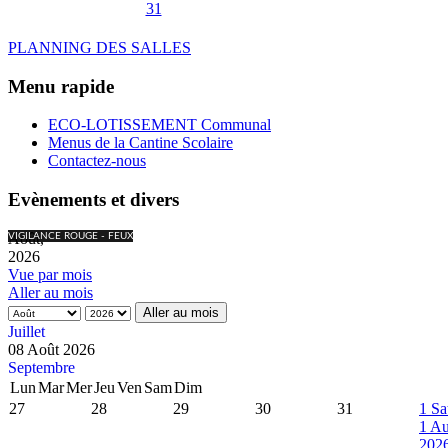
31
PLANNING DES SALLES
Menu rapide
ECO-LOTISSEMENT Communal
Menus de la Cantine Scolaire
Contactez-nous
Evènements et divers
Août,
VIGILANCE ROUGE - FEUX
2026
Vue par mois
Aller au mois
Aller au mois
Juillet
08 Août 2026
Septembre
Lun
Mar
Mer
Jeu
Ven
Sam
Dim
27
28
29
30
31
1
Sa
1 Au
202