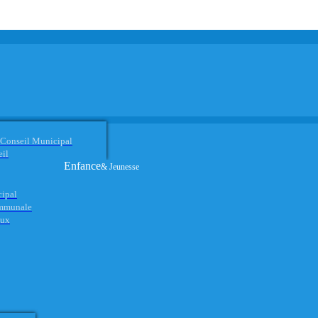
 Conseil Municipal
eil
Enfance
& Jeunesse
cipal
ommunale
aux