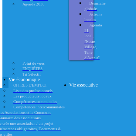
Démarche
Agenda 2030
globale
Actions
locales
Agenda
21
local,
"Notre
Village,
Terre
d'Avenir"
Point de vues
ENQUÊTES
Tri Sélectif
Vie économique
Vie associative
OFFRES D'EMPLOI
Liste des professionnels
Les producteurs locaux
Compétences communales
Compétences intercommunales
es Associations et la Commune
nnuaire des associations
e crée une association / un projet
émarches obligatoires, Documents &
s utiles