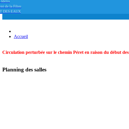
 Idélis
nt de la Fibre
T DES EAUX
Accueil
Circulation perturbée sur le chemin Péret en raison du début des t
Planning des salles