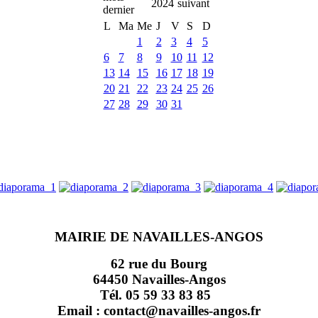
2024
L
Ma
Me
J
V
S
D
1
2
3
4
5
6
7
8
9
10
11
12
13
14
15
16
17
18
19
20
21
22
23
24
25
26
27
28
29
30
31
MAIRIE DE NAVAILLES-ANGOS
62 rue du Bourg
64450 Navailles-Angos
Tél. 05 59 33 83 85
Email : contact@navailles-angos.fr