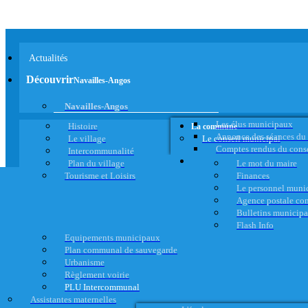
Actualités
Découvrir
Navailles-Angos
Navailles-Angos
Les élus municipaux
Histoire
La commune
Annonce des séances du
Le village
Le conseil municipal
Comptes rendus du cons
Intercommunalité
Plan du village
Le mot du maire
Tourisme et Loisirs
Finances
Le personnel muni
Agence postale c
Bulletins municip
Flash Info
Equipements municipaux
Plan communal de sauvegarde
Urbanisme
Règlement voirie
PLU Intercommunal
Assistantes maternelles