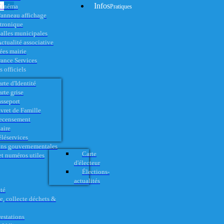
Infos
Cinéma
Pratiques
anneau affichage
ctronique
alles municipales
ctualité associative
es mairie
rance Services
 officiels
rte d'Identité
rte grise
asseport
vret de Famille
ecensement
aire
éléservices
ons gouvernementales
Carte
t numéros utiles
d'électeur
Élections-
actualités
té
e, collecte déchets &
restations