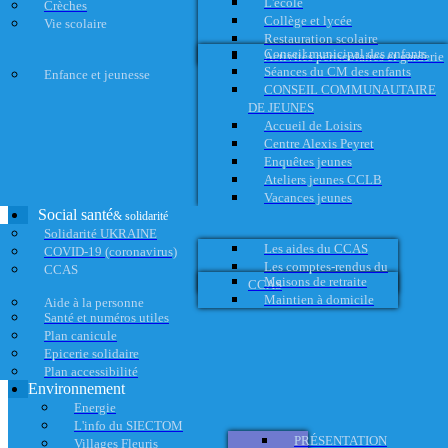
L'école
Crèches
Collège et lycée
Vie scolaire
Restauration scolaire
Conseil municipal des enfants
Activités périscolaires et garderie
Séances du CM des enfants
Enfance et jeunesse
CONSEIL COMMUNAUTAIRE
DE JEUNES
Accueil de Loisirs
Centre Alexis Peyret
Enquêtes jeunes
Ateliers jeunes CCLB
Vacances jeunes
Social santé
& solidarité
Solidarité UKRAINE
Les aides du CCAS
COVID-19 (coronavirus)
Les comptes-rendus du
CCAS
Maisons de retraite
CCAS
Maintien à domicile
Aide à la personne
Santé et numéros utiles
Plan canicule
Epicerie solidaire
Plan accessibilité
Environnement
Energie
L'info du SIECTOM
PRÉSENTATION
Villages Fleuris