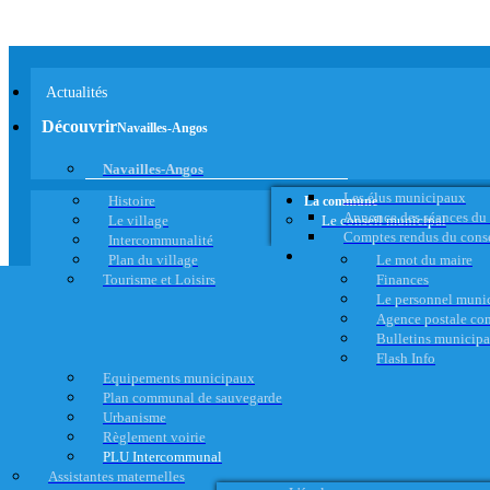
Actualités
Découvrir
Navailles-Angos
Navailles-Angos
Les élus municipaux
Histoire
La commune
Annonce des séances du
Le village
Le conseil municipal
Comptes rendus du cons
Intercommunalité
Plan du village
Le mot du maire
Tourisme et Loisirs
Finances
Le personnel muni
Agence postale c
Bulletins municip
Flash Info
Equipements municipaux
Plan communal de sauvegarde
Urbanisme
Règlement voirie
PLU Intercommunal
Assistantes maternelles