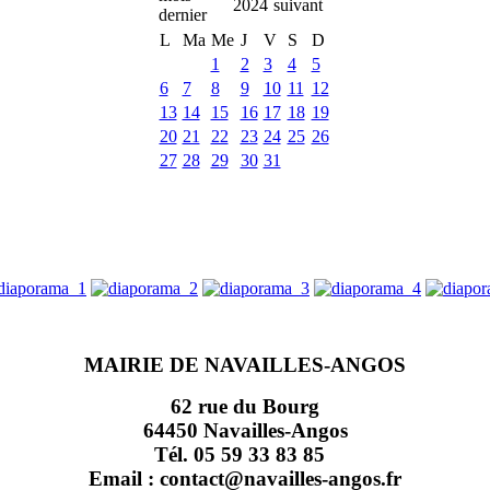
2024
L
Ma
Me
J
V
S
D
1
2
3
4
5
6
7
8
9
10
11
12
13
14
15
16
17
18
19
20
21
22
23
24
25
26
27
28
29
30
31
MAIRIE DE NAVAILLES-ANGOS
62 rue du Bourg
64450 Navailles-Angos
Tél. 05 59 33 83 85
Email : contact@navailles-angos.fr