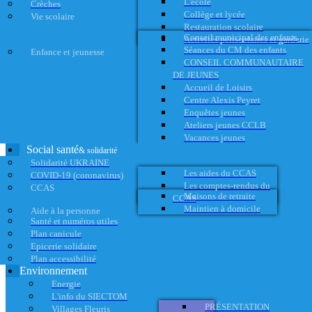
L'école
Crèches
Collège et lycée
Vie scolaire
Restauration scolaire
Conseil municipal des enfants
Activités périscolaires et garderie
Séances du CM des enfants
Enfance et jeunesse
CONSEIL COMMUNAUTAIRE
DE JEUNES
Accueil de Loisirs
Centre Alexis Peyret
Enquêtes jeunes
Ateliers jeunes CCLB
Vacances jeunes
Social santé
& solidarité
Solidarité UKRAINE
Les aides du CCAS
COVID-19 (coronavirus)
Les comptes-rendus du
CCAS
Maisons de retraite
CCAS
Maintien à domicile
Aide à la personne
Santé et numéros utiles
Plan canicule
Epicerie solidaire
Plan accessibilité
Environnement
Energie
L'info du SIECTOM
PRÉSENTATION
Villages Fleuris