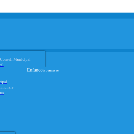
 Conseil Municipal
eil
Enfance
& Jeunesse
cipal
ommunale
aux