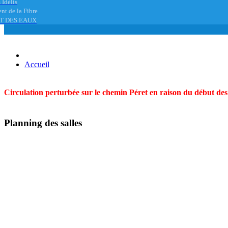
 Idélis
nt de la Fibre
T DES EAUX
Accueil
Circulation perturbée sur le chemin Péret en raison du début des t
Planning des salles