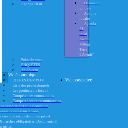
Démarche
Agenda 2030
globale
Actions
locales
Agenda
21
local,
"Notre
Village,
Terre
d'Avenir"
Point de vues
ENQUÊTES
Tri Sélectif
Vie économique
Vie associative
OFFRES D'EMPLOI
Liste des professionnels
Les producteurs locaux
Compétences communales
Compétences intercommunales
es Associations et la Commune
nnuaire des associations
e crée une association / un projet
émarches obligatoires, Documents &
s utiles