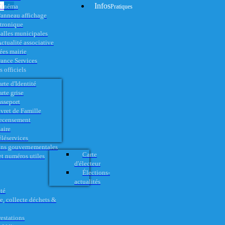
Infos
Cinéma
Pratiques
anneau affichage
ctronique
alles municipales
ctualité associative
es mairie
rance Services
 officiels
rte d'Identité
rte grise
asseport
vret de Famille
ecensement
aire
éléservices
ons gouvernementales
Carte
t numéros utiles
d'électeur
Élections-
actualités
té
e, collecte déchets &
restations