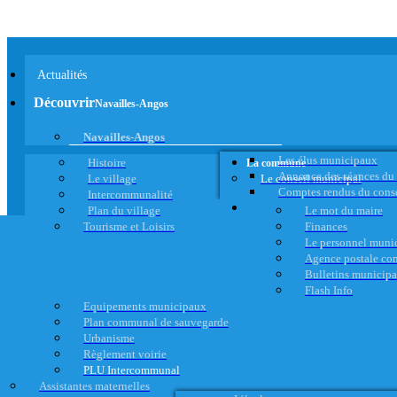
Actualités
Découvrir
Navailles-Angos
Navailles-Angos
Les élus municipaux
Histoire
La commune
Annonce des séances du
Le village
Le conseil municipal
Comptes rendus du cons
Intercommunalité
Plan du village
Le mot du maire
Tourisme et Loisirs
Finances
Le personnel muni
Agence postale c
Bulletins municip
Flash Info
Equipements municipaux
Plan communal de sauvegarde
Urbanisme
Règlement voirie
PLU Intercommunal
Assistantes maternelles