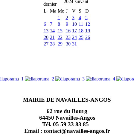
2024
L
Ma
Me
J
V
S
D
1
2
3
4
5
6
7
8
9
10
11
12
13
14
15
16
17
18
19
20
21
22
23
24
25
26
27
28
29
30
31
MAIRIE DE NAVAILLES-ANGOS
62 rue du Bourg
64450 Navailles-Angos
Tél. 05 59 33 83 85
Email : contact@navailles-angos.fr