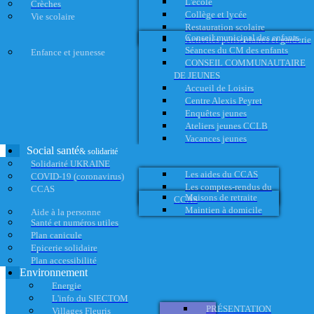
L'école
Crèches
Collège et lycée
Vie scolaire
Restauration scolaire
Conseil municipal des enfants
Activités périscolaires et garderie
Séances du CM des enfants
Enfance et jeunesse
CONSEIL COMMUNAUTAIRE
DE JEUNES
Accueil de Loisirs
Centre Alexis Peyret
Enquêtes jeunes
Ateliers jeunes CCLB
Vacances jeunes
Social santé
& solidarité
Solidarité UKRAINE
Les aides du CCAS
COVID-19 (coronavirus)
Les comptes-rendus du
CCAS
Maisons de retraite
CCAS
Maintien à domicile
Aide à la personne
Santé et numéros utiles
Plan canicule
Epicerie solidaire
Plan accessibilité
Environnement
Energie
L'info du SIECTOM
PRÉSENTATION
Villages Fleuris