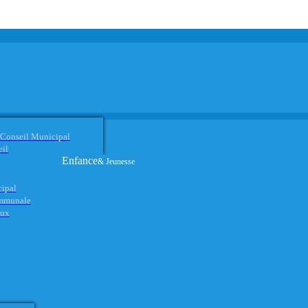
 Conseil Municipal
eil
Enfance
& Jeunesse
cipal
ommunale
aux