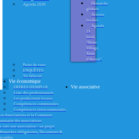
Démarche
Agenda 2030
globale
Actions
locales
Agenda
21
local,
"Notre
Village,
Terre
d'Avenir"
Point de vues
ENQUÊTES
Tri Sélectif
Vie économique
Vie associative
OFFRES D'EMPLOI
Liste des professionnels
Les producteurs locaux
Compétences communales
Compétences intercommunales
es Associations et la Commune
nnuaire des associations
e crée une association / un projet
émarches obligatoires, Documents &
s utiles