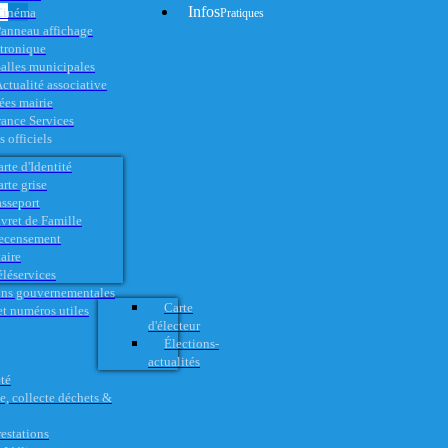
Infos
Cinéma
Pratiques
anneau affichage
ctronique
alles municipales
ctualité associative
es mairie
rance Services
 officiels
rte d'Identité
rte grise
asseport
vret de Famille
ecensement
aire
éléservices
ons gouvernementales
Carte
t numéros utiles
d'électeur
Élections-
actualités
té
e, collecte déchets &
restations