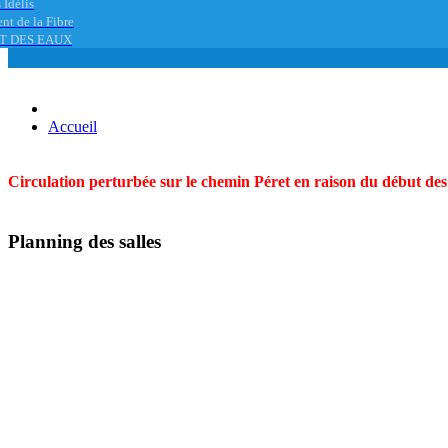
 Idélis
nt de la Fibre
T DES EAUX
Accueil
Circulation perturbée sur le chemin Péret en raison du début des t
Planning des salles