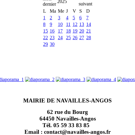
2025
L
Ma
Me
J
V
S
D
1
2
3
4
5
6
7
8
9
10
11
12
13
14
15
16
17
18
19
20
21
22
23
24
25
26
27
28
29
30
MAIRIE DE NAVAILLES-ANGOS
62 rue du Bourg
64450 Navailles-Angos
Tél. 05 59 33 83 85
Email : contact@navailles-angos.fr