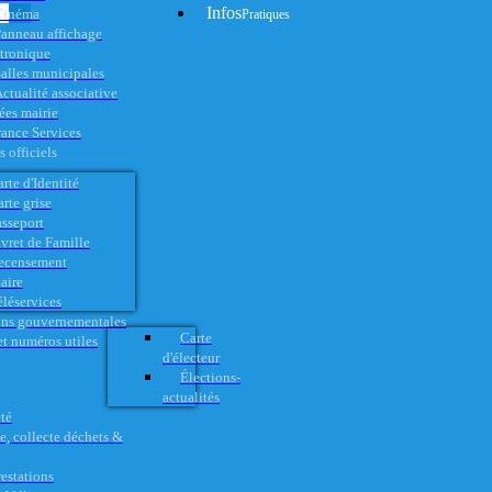
Infos
Cinéma
Pratiques
anneau affichage
ctronique
alles municipales
ctualité associative
es mairie
rance Services
 officiels
rte d'Identité
rte grise
asseport
vret de Famille
ecensement
aire
éléservices
ons gouvernementales
Carte
t numéros utiles
d'électeur
Élections-
actualités
té
e, collecte déchets &
restations