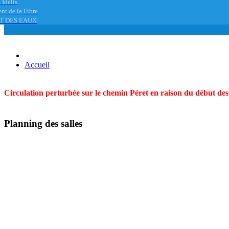
 Idélis
nt de la Fibre
T DES EAUX
Accueil
Circulation perturbée sur le chemin Péret en raison du début des t
Planning des salles