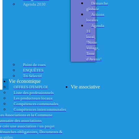
Démarche
Agenda 2030
globale
Actions
locales
Agenda
21
local,
"Notre
Village,
Terre
d'Avenir"
Point de vues
ENQUÊTES
Tri Sélectif
Vie économique
Vie associative
OFFRES D'EMPLOI
Liste des professionnels
Les producteurs locaux
Compétences communales
Compétences intercommunales
es Associations et la Commune
nnuaire des associations
e crée une association / un projet
émarches obligatoires, Documents &
s utiles