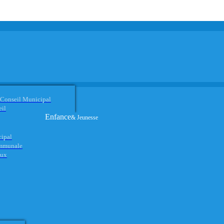
 Conseil Municipal
eil
Enfance
& Jeunesse
cipal
ommunale
aux