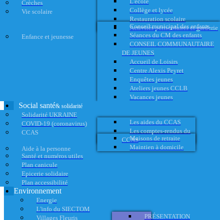
L'école
Crèches
Collège et lycée
Vie scolaire
Restauration scolaire
Conseil municipal des enfants
Activités périscolaires et garderie
Séances du CM des enfants
Enfance et jeunesse
CONSEIL COMMUNAUTAIRE
DE JEUNES
Accueil de Loisirs
Centre Alexis Peyret
Enquêtes jeunes
Ateliers jeunes CCLB
Vacances jeunes
Social santé
& solidarité
Solidarité UKRAINE
Les aides du CCAS
COVID-19 (coronavirus)
Les comptes-rendus du
CCAS
Maisons de retraite
CCAS
Maintien à domicile
Aide à la personne
Santé et numéros utiles
Plan canicule
Epicerie solidaire
Plan accessibilité
Environnement
Energie
L'info du SIECTOM
PRÉSENTATION
Villages Fleuris