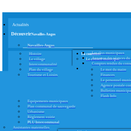
Actualités
Découvrir
Navailles-Angos
Navailles-Angos
Les élus municipaux
Histoire
La commune
Annonce des séances du
Le village
Le conseil municipal
Comptes rendus du cons
Intercommunalité
Plan du village
Le mot du maire
Tourisme et Loisirs
Finances
Le personnel muni
Agence postale c
Bulletins municip
Flash Info
Equipements municipaux
Plan communal de sauvegarde
Urbanisme
Règlement voirie
PLU Intercommunal
Assistantes maternelles